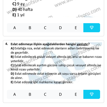
A
B
C
D
E
A
B
C
D
E