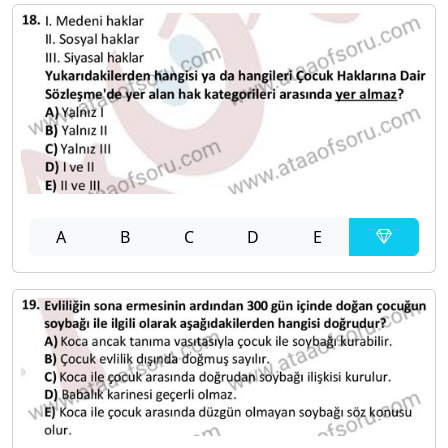
A
B
C
D
E