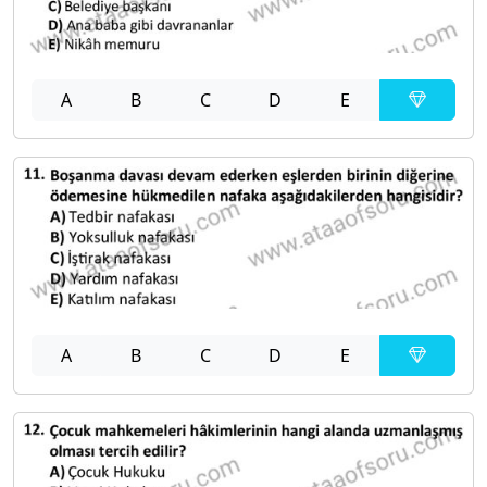
A
B
C
D
E
A
B
C
D
E