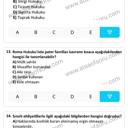
A
B
C
D
E
A
B
C
D
E