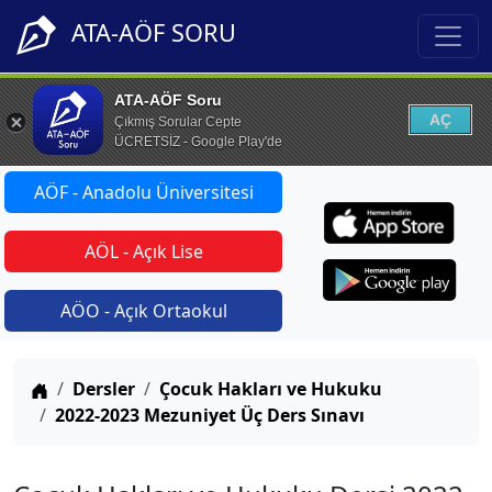
ATA-AÖF SORU
ATA-AÖF Soru
AÇ
Çıkmış Sorular Cepte
ÜCRETSİZ - Google Play'de
AÖF - Anadolu Üniversitesi
AÖL - Açık Lise
AÖO - Açık Ortaokul
Anasayfa
Dersler
Çocuk Hakları ve Hukuku
2022-2023 Mezuniyet Üç Ders Sınavı