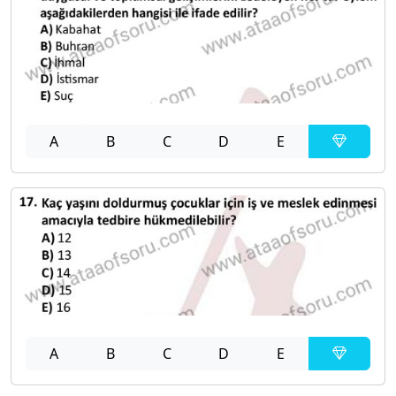
A
B
C
D
E
A
B
C
D
E