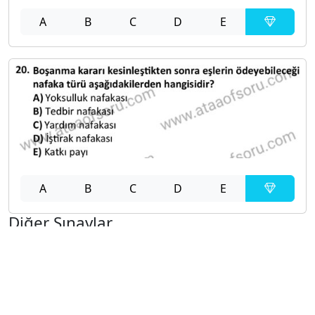
A
B
C
D
E
A
B
C
D
E
Diğer Sınavlar
2023-2024 Yaz Okulu Dönemi Mezuniyet Üç Ders
Sınavı
2023-2024 Bahar Dönemi Ara Sınavı