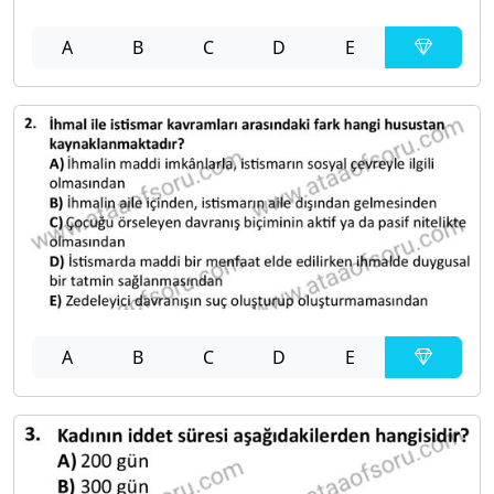
A
B
C
D
E
A
B
C
D
E