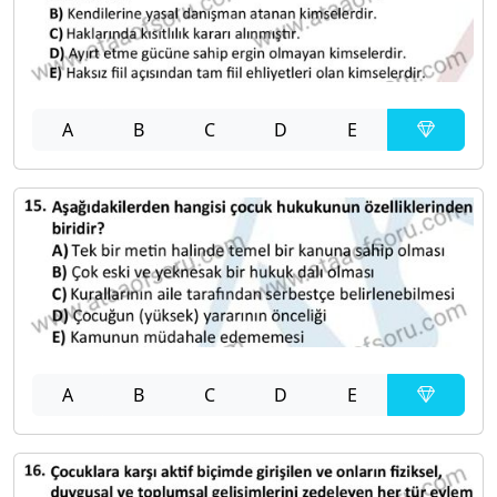
A
B
C
D
E
A
B
C
D
E