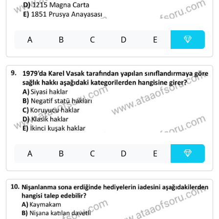
A
B
C
D
E
A
B
C
D
E