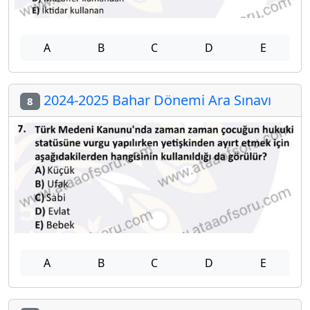
A
B
C
D
E
2024-2025 Bahar Dönemi Ara Sınavı
8
A
B
C
D
E