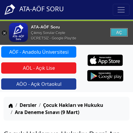
ATA-AÖF SORU
ATA-AÖF Soru
AÇ
Çıkmış Sorular Cepte
ÜCRETSİZ - Google Play'de
AÖF - Anadolu Üniversitesi
AÖL - Açık Lise
AÖO - Açık Ortaokul
Anasayfa
Dersler
Çocuk Hakları ve Hukuku
Ara Deneme Sınavı (9 Mart)