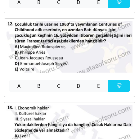
A
B
C
D
E
A
B
C
D
E