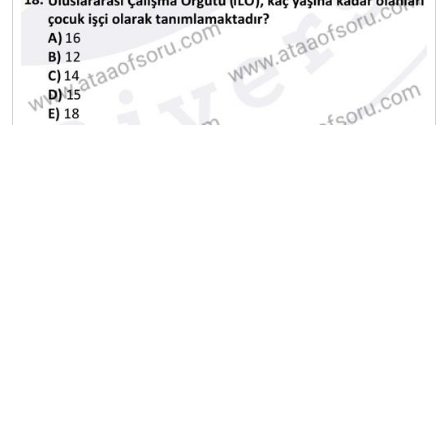
A
B
C
D
E
A
B
C
D
E