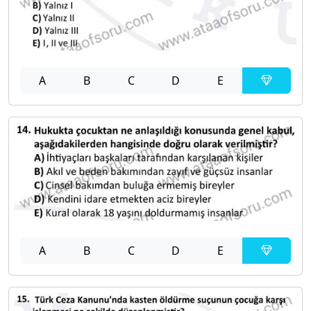
A
B
C
D
E
A
B
C
D
E