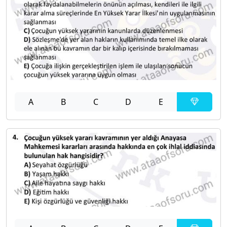
A
B
C
D
E