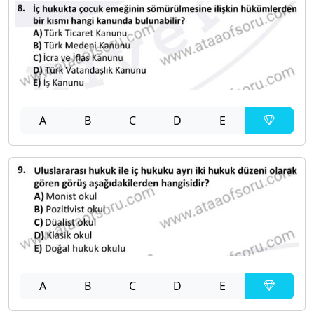
A
B
C
D
E
A
B
C
D
E