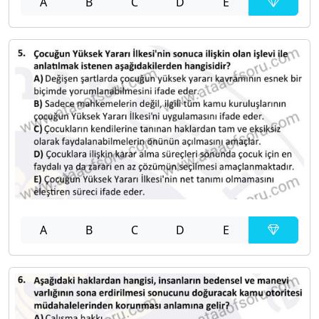
A
B
C
D
E
A
B
C
D
E