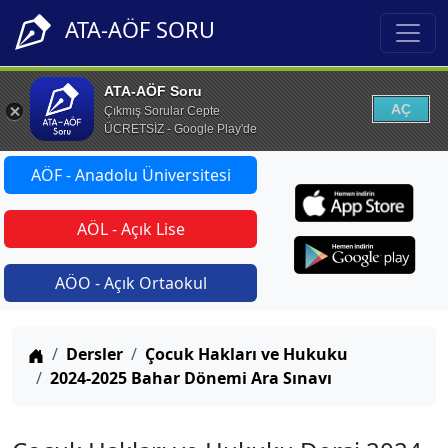
ATA-AÖF SORU
ATA-AÖF Soru
AÇ
Çıkmış Sorular Cepte
ÜCRETSİZ - Google Play'de
AÖF - Anadolu Üniversitesi
AÖL - Açık Lise
AÖO - Açık Ortaokul
Anasayfa
Dersler
Çocuk Hakları ve Hukuku
2024-2025 Bahar Dönemi Ara Sınavı