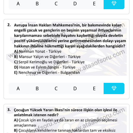
A
B
C
D
E
A
B
C
D
E