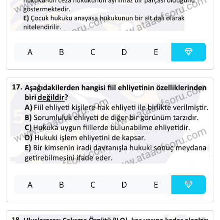
A
B
C
D
E
A
B
C
D
E