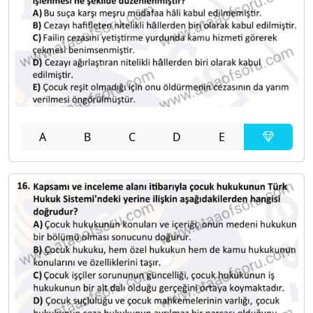
A
B
C
D
E