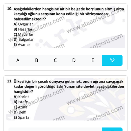
A
B
C
D
E