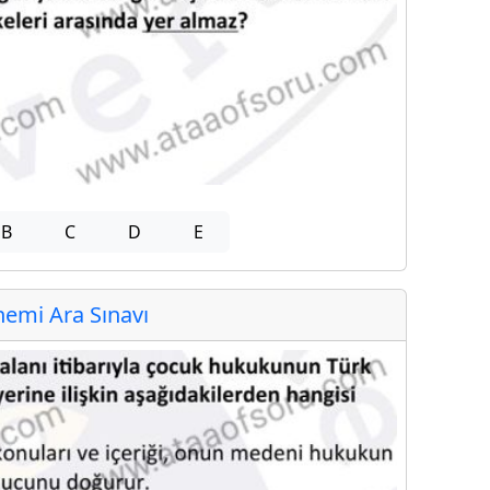
B
C
D
E
emi Ara Sınavı