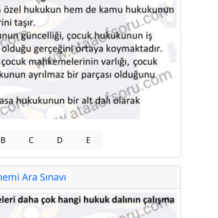
B
C
D
E
emi Ara Sınavı