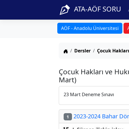
ATA-AÖF SORU
AÖF - Anadolu Üniversitesi
Anasayfa
Dersler
Çocuk Haklar
Çocuk Hakları ve Huk
Mart)
23 Mart Deneme Sınavı
2023-2024 Bahar Dön
1