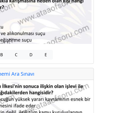
B
C
D
E
emi Ara Sınavı