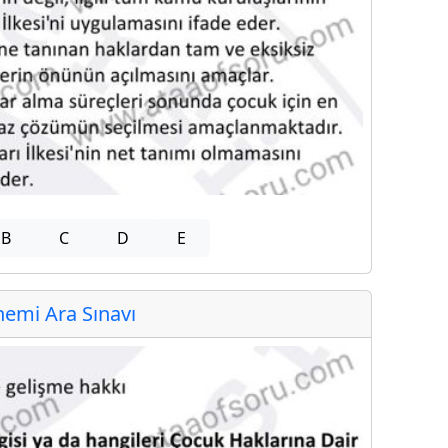
B
C
D
E
emi Ara Sınavı