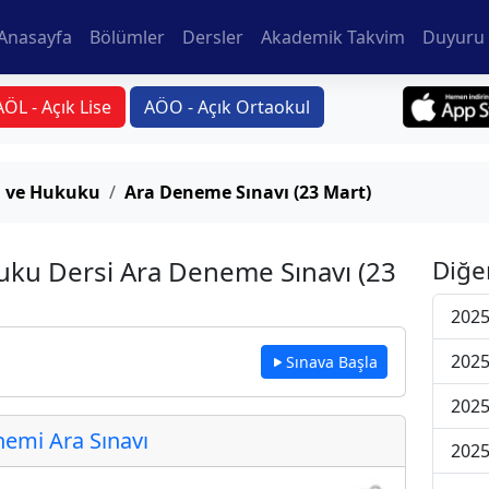
Anasayfa
Bölümler
Dersler
Akademik Takvim
Duyuru 
AÖL - Açık Lise
AÖO - Açık Ortaokul
ı ve Hukuku
Ara Deneme Sınavı (23 Mart)
uku Dersi Ara Deneme Sınavı (23
Diğe
2025
2025
Sınava Başla
2025
emi Ara Sınavı
2025