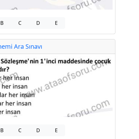
B
C
D
E
emi Ara Sınavı
B
C
D
E