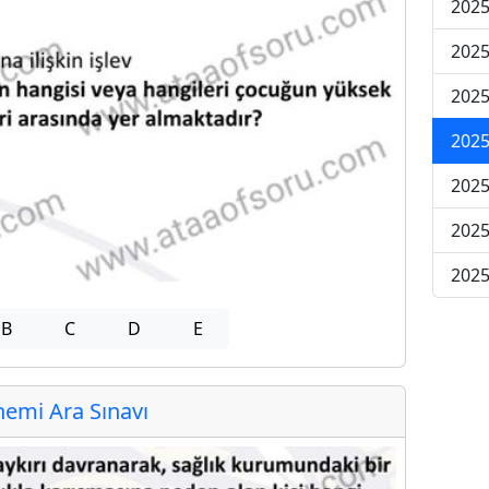
2025
2025
2025
2025
2025
2025
2025
B
C
D
E
emi Ara Sınavı