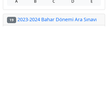
A
B
C
D
E
2023-2024 Bahar Dönemi Ara Sınavı
19
A
B
C
D
E
2024-2025 Bahar Dönemi Ara Sınavı
20