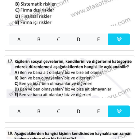
A
B
C
D
E
A
B
C
D
E