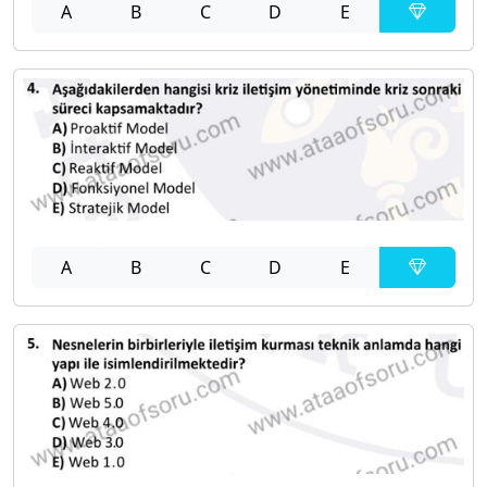
A
B
C
D
E
A
B
C
D
E