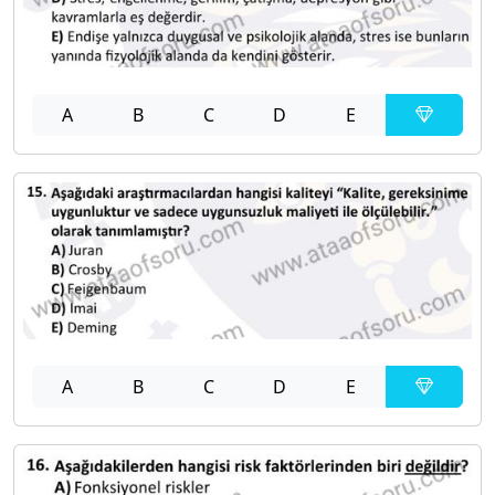
A
B
C
D
E
A
B
C
D
E