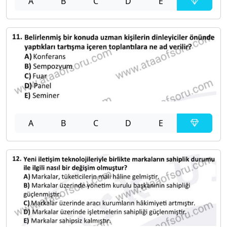
A
B
C
D
E
A
B
C
D
E