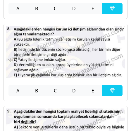
A
B
C
D
E
A
B
C
D
E