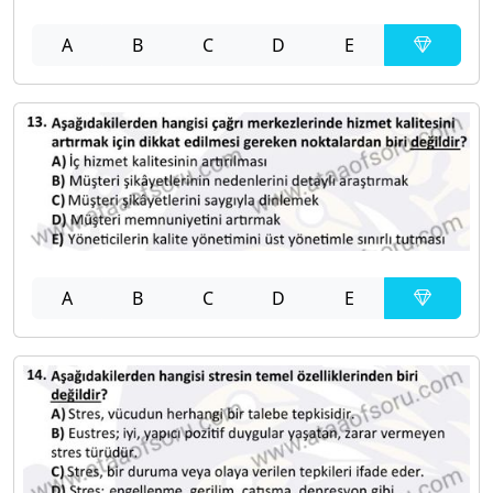
A
B
C
D
E
A
B
C
D
E