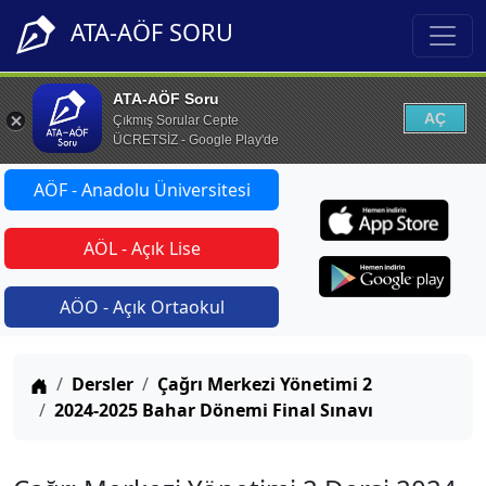
ATA-AÖF SORU
ATA-AÖF Soru
AÇ
Çıkmış Sorular Cepte
ÜCRETSİZ - Google Play'de
AÖF - Anadolu Üniversitesi
AÖL - Açık Lise
AÖO - Açık Ortaokul
Anasayfa
Dersler
Çağrı Merkezi Yönetimi 2
2024-2025 Bahar Dönemi Final Sınavı