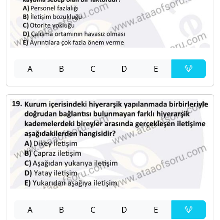
A
B
C
D
E
A
B
C
D
E