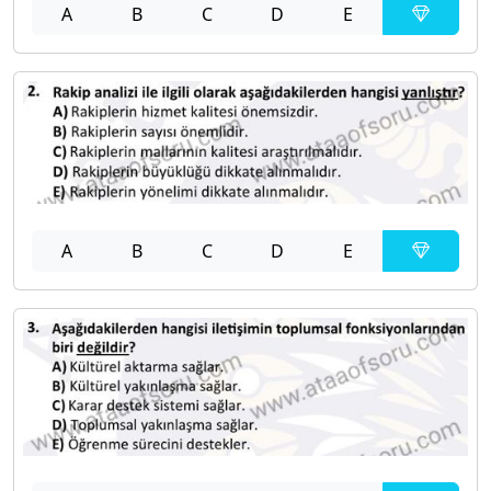
A
B
C
D
E
A
B
C
D
E