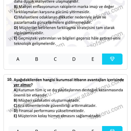
A
B
C
D
E