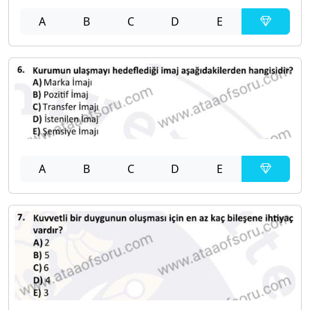
A
B
C
D
E
A
B
C
D
E