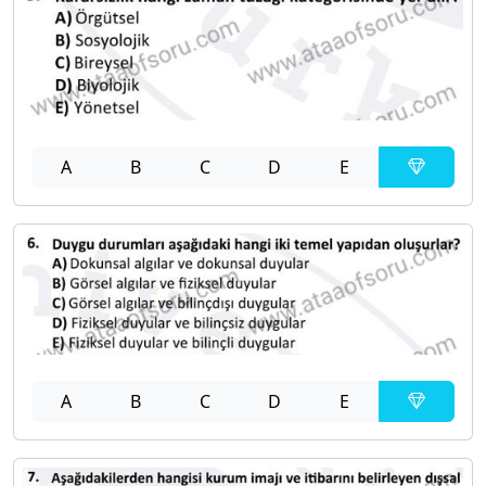
A
B
C
D
E
A
B
C
D
E