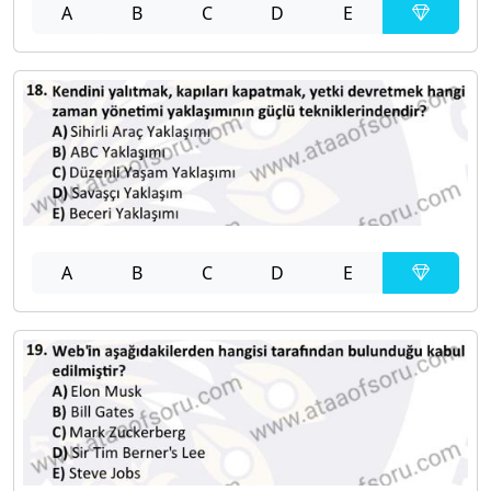
A
B
C
D
E
A
B
C
D
E