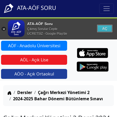
ATA-AÖF SORU
ATA-AÖF Soru
AÇ
Çıkmış Sorular Cepte
ÜCRETSİZ - Google Play'de
AÖF - Anadolu Üniversitesi
AÖL - Açık Lise
AÖO - Açık Ortaokul
Anasayfa
Dersler
Çağrı Merkezi Yönetimi 2
2024-2025 Bahar Dönemi Bütünleme Sınavı