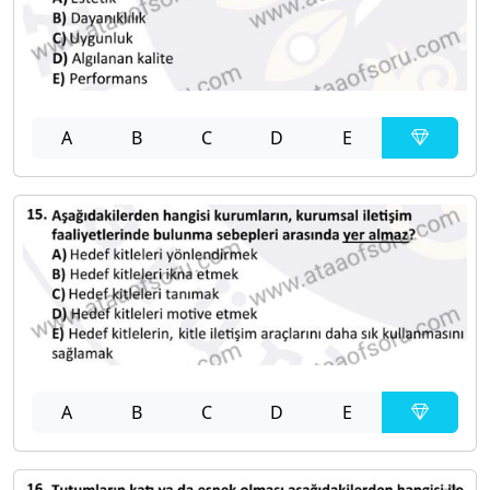
A
B
C
D
E
A
B
C
D
E