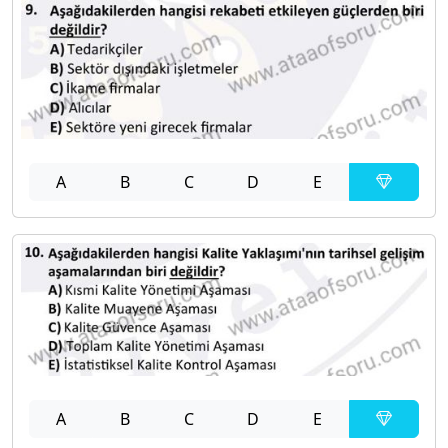
A
B
C
D
E
A
B
C
D
E