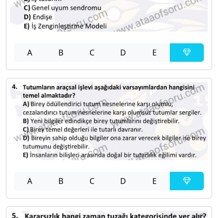
A
B
C
D
E
A
B
C
D
E