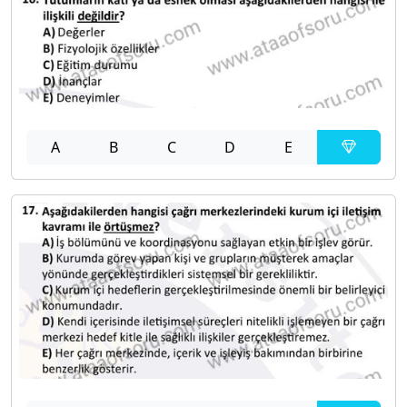
A
B
C
D
E