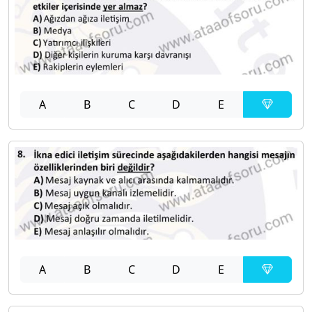
A
B
C
D
E
A
B
C
D
E