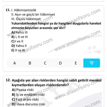
A
B
C
D
E