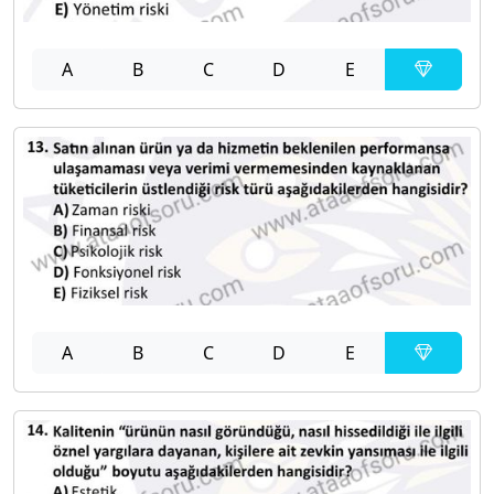
A
B
C
D
E
A
B
C
D
E