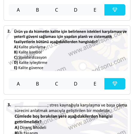
A
B
C
D
E
A
B
C
D
E