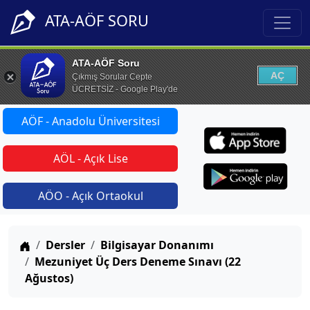
ATA-AÖF SORU
ATA-AÖF Soru
AÇ
Çıkmış Sorular Cepte
ÜCRETSİZ - Google Play'de
AÖF - Anadolu Üniversitesi
AÖL - Açık Lise
AÖO - Açık Ortaokul
Anasayfa
Dersler
Bilgisayar Donanımı
Mezuniyet Üç Ders Deneme Sınavı (22
Ağustos)