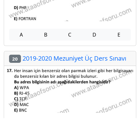
A
B
C
D
E
2019-2020 Mezuniyet Üç Ders Sınavı
20
A
B
C
D
E