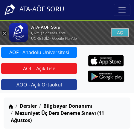
ATA-AÖF SORU
ATA-AÖF Soru
AÇ
Çıkmış Sorular Cepte
ÜCRETSİZ - Google Play'de
AÖF - Anadolu Üniversitesi
AÖL - Açık Lise
AÖO - Açık Ortaokul
Anasayfa
Dersler
Bilgisayar Donanımı
Mezuniyet Üç Ders Deneme Sınavı (11
Ağustos)