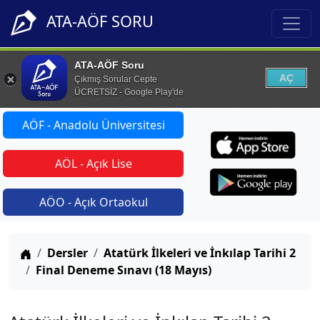
ATA-AÖF SORU
ATA-AÖF Soru
AÇ
Çıkmış Sorular Cepte
ÜCRETSİZ - Google Play'de
AÖF - Anadolu Üniversitesi
AÖL - Açık Lise
AÖO - Açık Ortaokul
Anasayfa
Dersler
Atatürk İlkeleri ve İnkılap Tarihi 2
Final Deneme Sınavı (18 Mayıs)