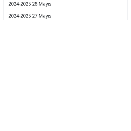
2024-2025 28 Mayıs
2024-2025 27 Mayıs
2024-2025 26 Mayıs
2024-2025 19 Mayıs
2024-2025 12 Mayıs
2024-2025 5 Mayıs
2024-2025 28 Nisan
2024-2025 21 Nisan
2024-2025 14 Nisan
2023-2024 Cuma
2023-2024 Perşembe