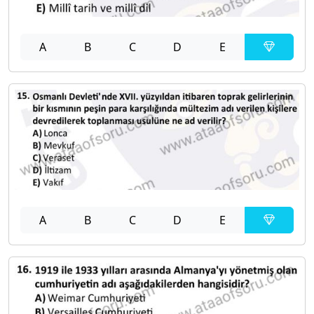
A
B
C
D
E
A
B
C
D
E