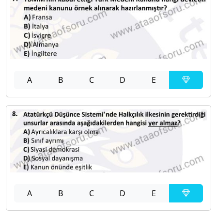
A
B
C
D
E
A
B
C
D
E