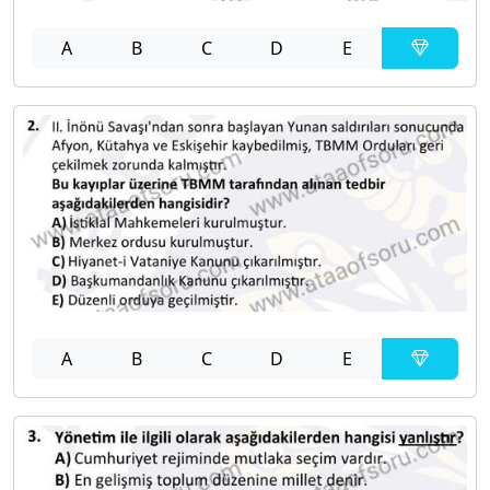
A
B
C
D
E
A
B
C
D
E