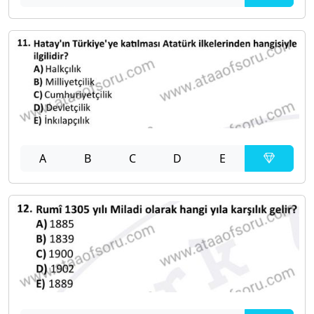
A
B
C
D
E