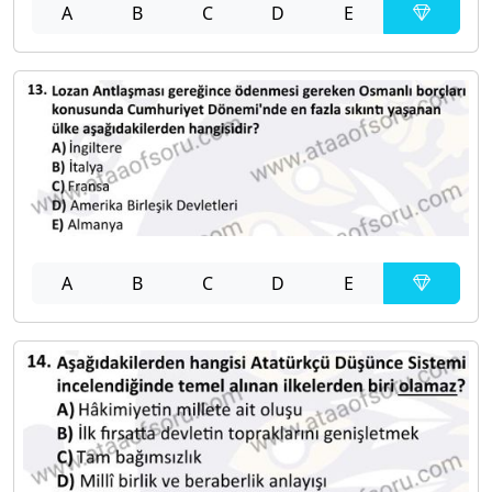
A
B
C
D
E
A
B
C
D
E