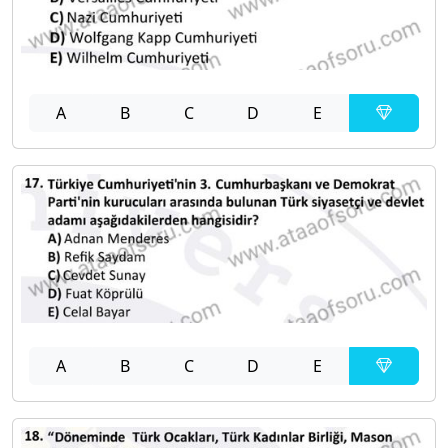
A
B
C
D
E
A
B
C
D
E