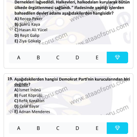
A
B
C
D
E
A
B
C
D
E