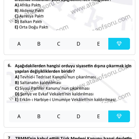
A
B
C
D
E
A
B
C
D
E