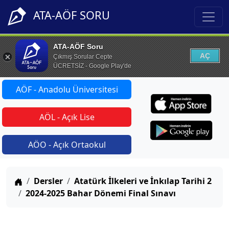
ATA-AÖF SORU
ATA-AÖF Soru
AÇ
Çıkmış Sorular Cepte
ÜCRETSİZ - Google Play'de
AÖF - Anadolu Üniversitesi
AÖL - Açık Lise
AÖO - Açık Ortaokul
Anasayfa
Dersler
Atatürk İlkeleri ve İnkılap Tarihi 2
2024-2025 Bahar Dönemi Final Sınavı