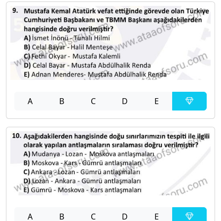
A
B
C
D
E
A
B
C
D
E