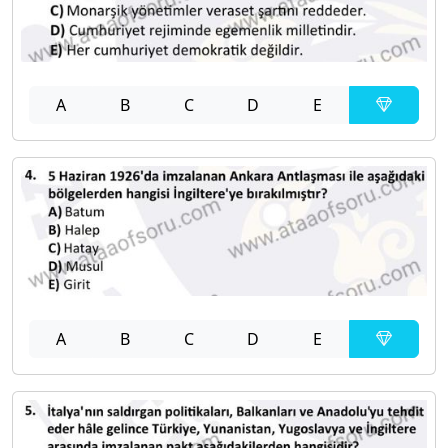
A
B
C
D
E
A
B
C
D
E