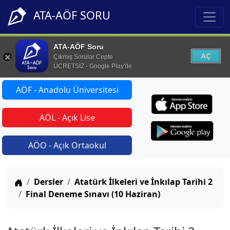
ATA-AÖF SORU
ATA-AÖF Soru
AÇ
Çıkmış Sorular Cepte
ÜCRETSİZ - Google Play'de
AÖF - Anadolu Üniversitesi
AÖL - Açık Lise
AÖO - Açık Ortaokul
Anasayfa
Dersler
Atatürk İlkeleri ve İnkılap Tarihi 2
Final Deneme Sınavı (10 Haziran)