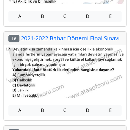
A
B
C
D
E
2021-2022 Bahar Dönemi Final Sınavı
18
A
B
C
D
E