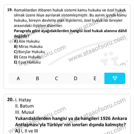
A
B
C
D
E