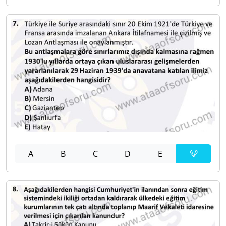
A
B
C
D
E