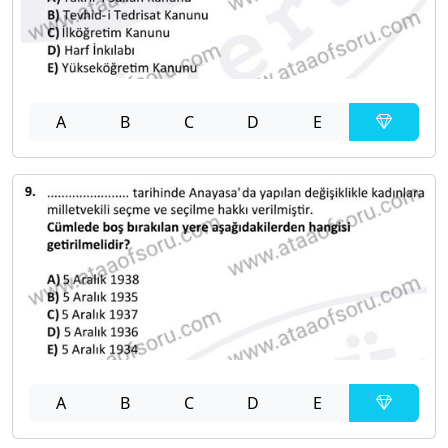
A
B
C
D
E
A
B
C
D
E