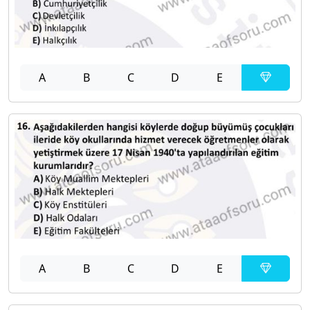
A
B
C
D
E
A
B
C
D
E