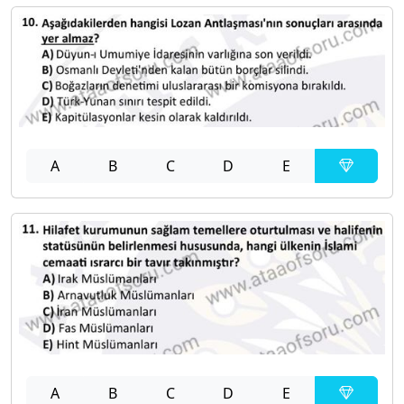
A
B
C
D
E
A
B
C
D
E