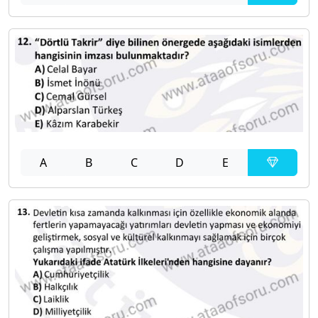
A
B
C
D
E