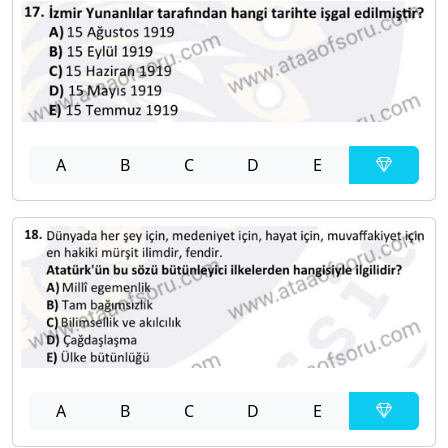
A
B
C
D
E
A
B
C
D
E