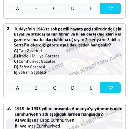
A
B
C
D
E
A
B
C
D
E