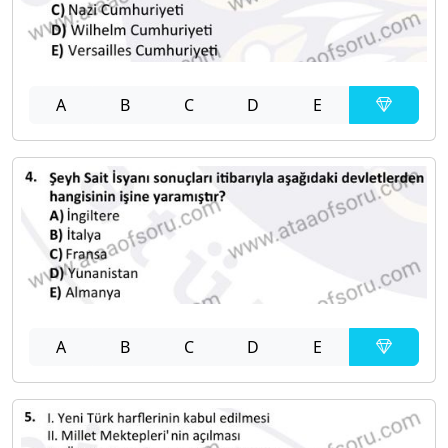
A
B
C
D
E
A
B
C
D
E