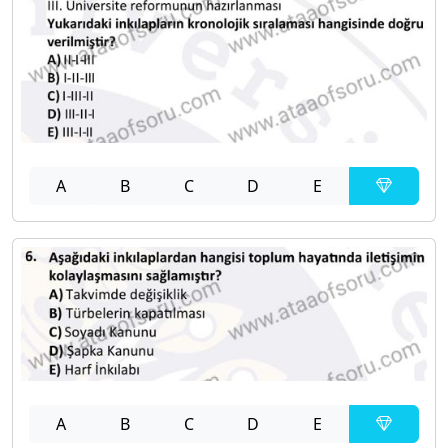
A
B
C
D
E
A
B
C
D
E