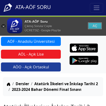
ATA-AÖF SORU
ATA-AÖF Soru
AÇ
Çıkmış Sorular Cepte
ÜCRETSİZ - Google Play'de
AÖF - Anadolu Üniversitesi
AÖL - Açık Lise
AÖO - Açık Ortaokul
Anasayfa
Dersler
Atatürk İlkeleri ve İnkılap Tarihi 2
2023-2024 Bahar Dönemi Final Sınavı