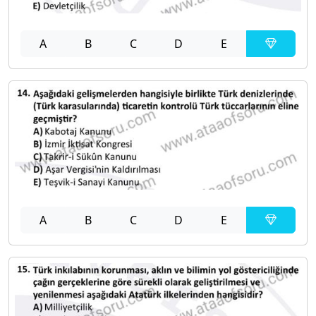
A
B
C
D
E
A
B
C
D
E