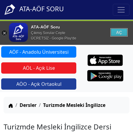
ATA-AÖF SORU
ATA-AÖF Soru
AÇ
Çıkmış Sorular Cepte
ÜCRETSİZ - Google Play'de
AÖF - Anadolu Üniversitesi
AÖL - Açık Lise
AÖO - Açık Ortaokul
Anasayfa
Dersler
Turizmde Mesleki İngilizce
Turizmde Mesleki İngilizce Dersi