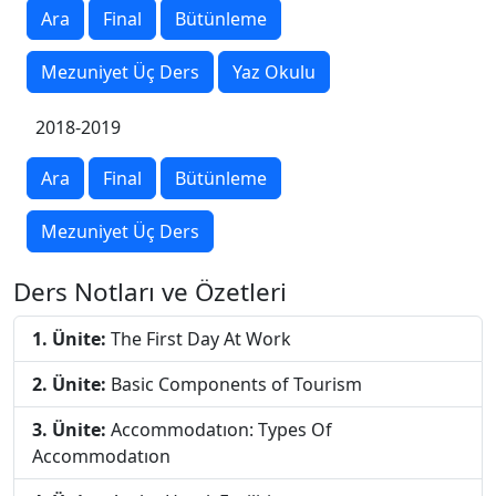
Ara
Final
Bütünleme
Mezuniyet Üç Ders
Yaz Okulu
2018-2019
Ara
Final
Bütünleme
Mezuniyet Üç Ders
Ders Notları ve Özetleri
1. Ünite:
The First Day At Work
2. Ünite:
Basic Components of Tourism
3. Ünite:
Accommodatıon: Types Of
Accommodatıon