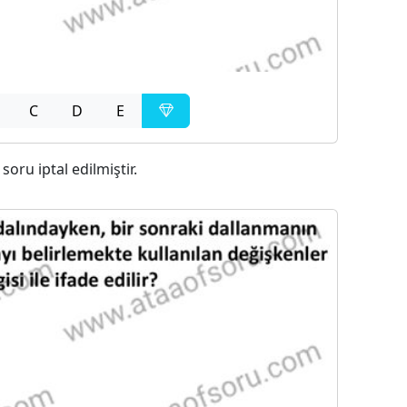
C
D
E
 soru iptal edilmiştir.