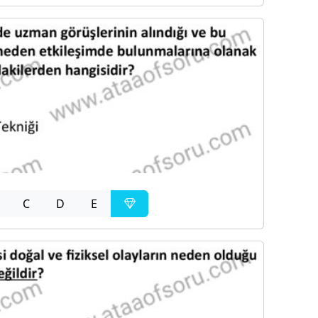
C
D
E