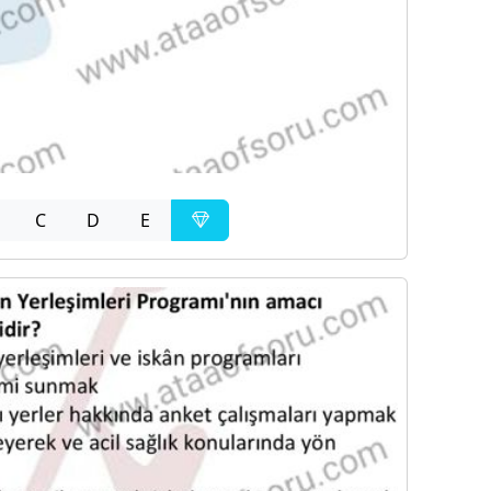
C
D
E