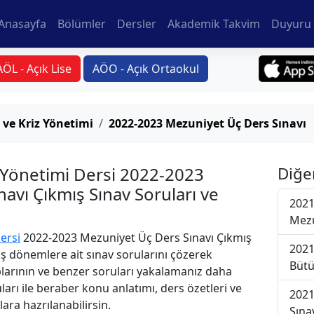
Anasayfa
Bölümler
Dersler
Akademik Takvim
Duyuru 
AÖL - Açık Lise
AÖO - Açık Ortaokul
 ve Kriz Yönetimi
2022-2023 Mezuniyet Üç Ders Sınavı
z Yönetimi Dersi 2022-2023
Diğe
avı Çıkmış Sınav Soruları ve
2021
Mezu
ersi
2022-2023 Mezuniyet Üç Ders Sınavı Çıkmış
2021
iş dönemlere ait sınav sorularını çözerek
Bütü
plarının ve benzer soruları yakalamanız daha
uları ile beraber konu anlatımı, ders özetleri ve
2021
lara hazrılanabilirsin.
Sına