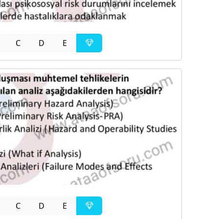
C
D
E
C
D
E