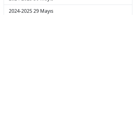
2024-2025 29 Mayıs
2024-2025 28 Mayıs
2024-2025 27 Mayıs
2024-2025 26 Mayıs
2024-2025 19 Mayıs
2024-2025 12 Mayıs
2024-2025 5 Mayıs
2024-2025 28 Nisan
2024-2025 21 Nisan
2024-2025 14 Nisan
2023-2024 Cuma