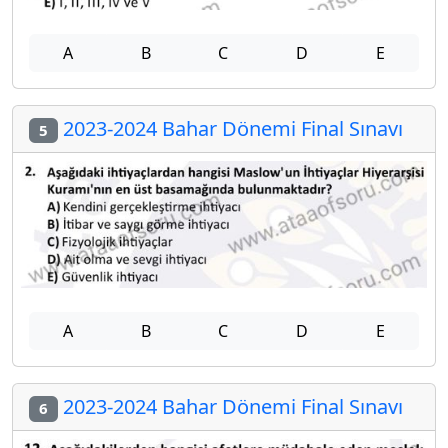
A
B
C
D
E
2023-2024 Bahar Dönemi Final Sınavı
5
A
B
C
D
E
2023-2024 Bahar Dönemi Final Sınavı
6