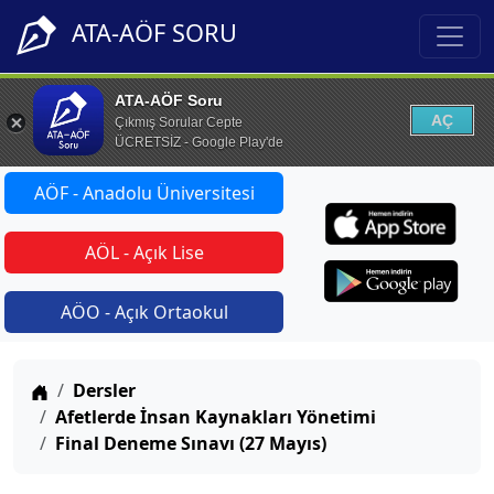
ATA-AÖF SORU
ATA-AÖF Soru
AÇ
Çıkmış Sorular Cepte
ÜCRETSİZ - Google Play'de
AÖF - Anadolu Üniversitesi
AÖL - Açık Lise
AÖO - Açık Ortaokul
Anasayfa
Dersler
Afetlerde İnsan Kaynakları Yönetimi
Final Deneme Sınavı (27 Mayıs)