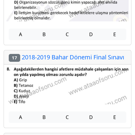
A
B
C
D
E
2018-2019 Bahar Dönemi Final Sınavı
17
A
B
C
D
E