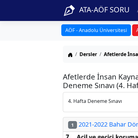
ATA-AÖF SORU
AÖF - Anadolu Üniversitesi
Anasayfa
Dersler
Afetlerde İns
Afetlerde İnsan Kayna
Deneme Sınavı (4. Haf
4. Hafta Deneme Sınavı
2021-2022 Bahar Döne
1