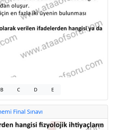
B
C
D
E
mi Final Sınavı