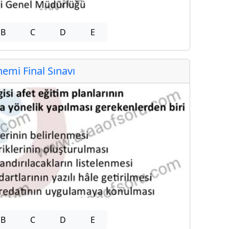
B
C
D
E
mi Final Sınavı
B
C
D
E