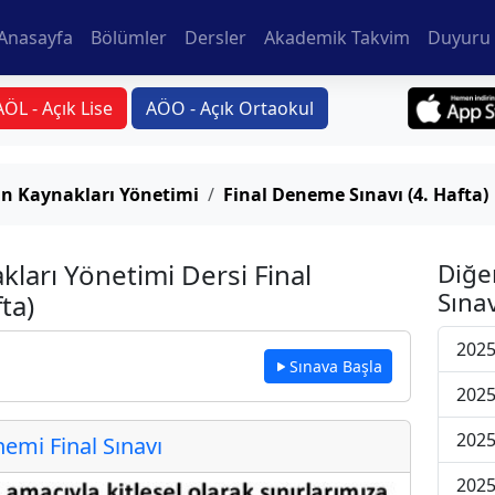
Anasayfa
Bölümler
Dersler
Akademik Takvim
Duyuru 
AÖL - Açık Lise
AÖO - Açık Ortaokul
an Kaynakları Yönetimi
Final Deneme Sınavı (4. Hafta)
kları Yönetimi Dersi Final
Diğe
Sınav
ta)
2025
Sınava Başla
2025
2025
mi Final Sınavı
2025