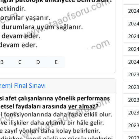
2024
2024
2024
2024
2024
B
C
D
E
202
mi Final Sınavı
202
202
2023
2023
2023