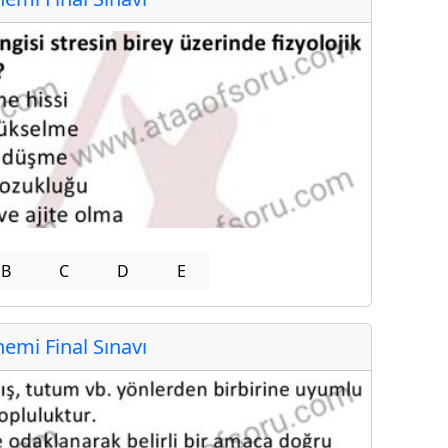
B
C
D
E
mi Final Sınavı