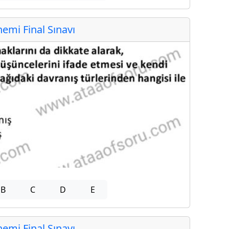
mi Final Sınavı
B
C
D
E
mi Final Sınavı