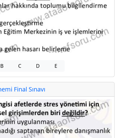
B
C
D
E
mi Final Sınavı