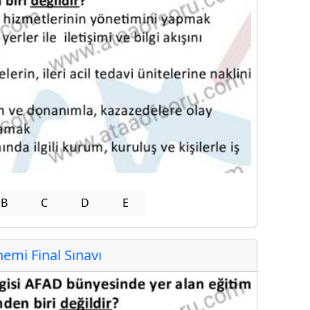
B
C
D
E
mi Final Sınavı