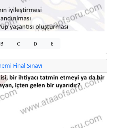
B
C
D
E
mi Final Sınavı