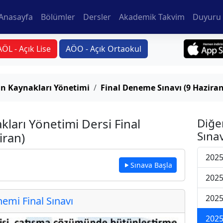
Anasayfa
Bölümler
Dersler
Akademik Takvim
Duyuru 
AÖL - Açık Lise
AÖO - Açık Ortaokul
an Kaynakları Yönetimi
Final Deneme Sınavı (9 Haziran
kları Yönetimi Dersi Final
Diğe
Sınav
iran)
2025
Sınava Başla
2025
2025
mi Final Sınavı
2025