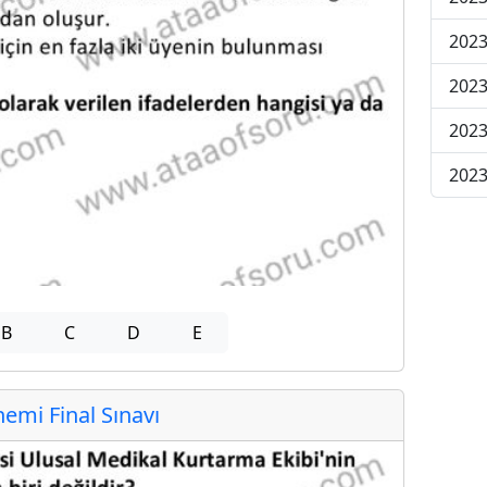
2023
2023
2023
2023
B
C
D
E
mi Final Sınavı