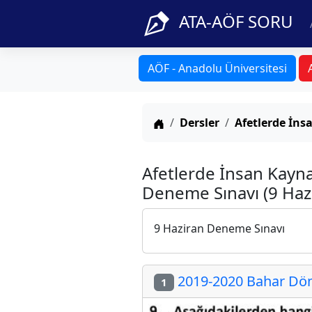
ATA-AÖF SORU
AÖF - Anadolu Üniversitesi
Anasayfa
Dersler
Afetlerde İns
Afetlerde İnsan Kayna
Deneme Sınavı (9 Haz
9 Haziran Deneme Sınavı
2019-2020 Bahar Döne
1