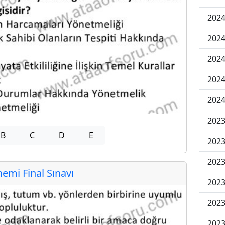
2024
2024
2024
2024
2024
202
B
C
D
E
202
202
mi Final Sınavı
2023
2023
2023