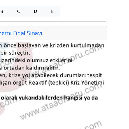
B
C
D
E
mi Final Sınavı