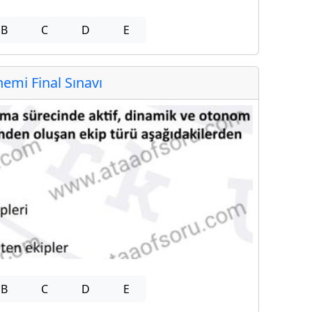
B
C
D
E
mi Final Sınavı
B
C
D
E