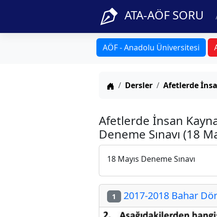
ATA-AÖF SORU
AÖF - Anadolu Üniversitesi
Anasayfa
Dersler
Afetlerde İns
Afetlerde İnsan Kayna
Deneme Sınavı (18 Ma
18 Mayıs Deneme Sınavı
2017-2018 Bahar Döne
1