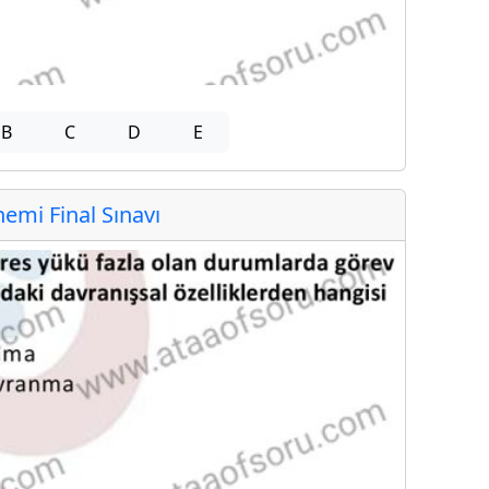
B
C
D
E
mi Final Sınavı