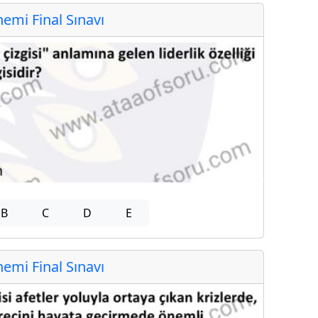
mi Final Sınavı
B
C
D
E
mi Final Sınavı