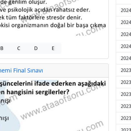
2024
2024
2024
2024
B
C
D
E
2024
mi Final Sınavı
202
202
202
2023
2023
2023