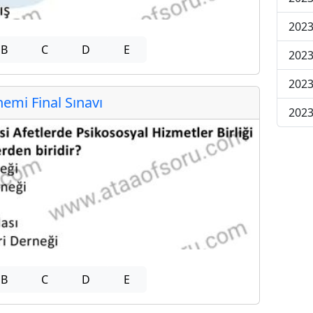
2023
B
C
D
E
2023
2023
mi Final Sınavı
2023
B
C
D
E