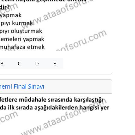
B
C
D
E
mi Final Sınavı