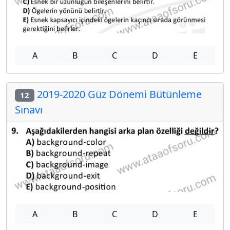
A
B
C
D
E
2019-2020 Güz Dönemi Bütünleme
12
Sınavı
A
B
C
D
E