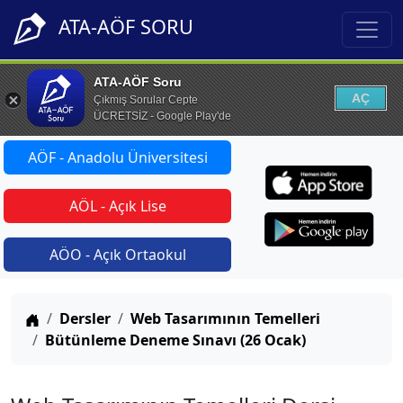
ATA-AÖF SORU
ATA-AÖF Soru
AÇ
Çıkmış Sorular Cepte
ÜCRETSİZ - Google Play'de
AÖF - Anadolu Üniversitesi
AÖL - Açık Lise
AÖO - Açık Ortaokul
Anasayfa
Dersler
Web Tasarımının Temelleri
Bütünleme Deneme Sınavı (26 Ocak)