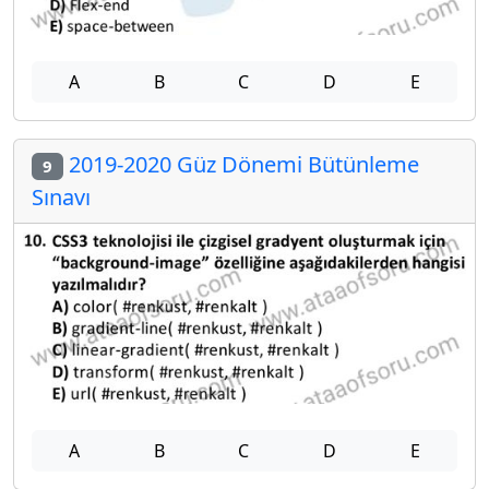
A
B
C
D
E
2019-2020 Güz Dönemi Bütünleme
9
Sınavı
A
B
C
D
E