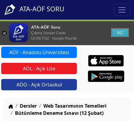
ATA-AÖF SORU
ATA-AÖF Soru
AÇ
Çıkmış Sorular Cepte
ÜCRETSİZ - Google Play'de
AÖF - Anadolu Üniversitesi
AÖL - Açık Lise
AÖO - Açık Ortaokul
Anasayfa
Dersler
Web Tasarımının Temelleri
Bütünleme Deneme Sınavı (12 Şubat)