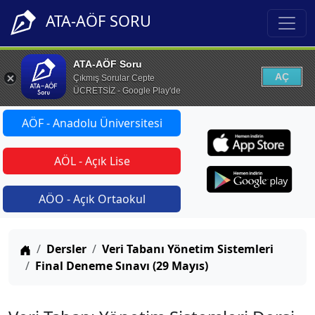
ATA-AÖF SORU
ATA-AÖF Soru
AÇ
Çıkmış Sorular Cepte
ÜCRETSİZ - Google Play'de
AÖF - Anadolu Üniversitesi
AÖL - Açık Lise
AÖO - Açık Ortaokul
Anasayfa
Dersler
Veri Tabanı Yönetim Sistemleri
Final Deneme Sınavı (29 Mayıs)