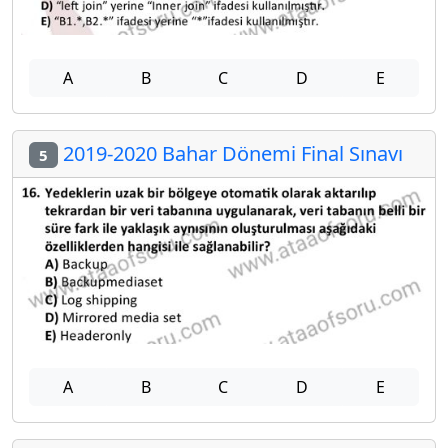
A
B
C
D
E
2019-2020 Bahar Dönemi Final Sınavı
5
A
B
C
D
E