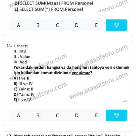
A
B
C
D
E
A
B
C
D
E