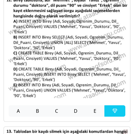
A
B
C
D
E