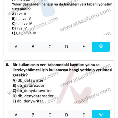
A
B
C
D
E
A
B
C
D
E