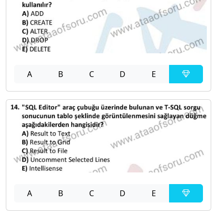
A
B
C
D
E
A
B
C
D
E