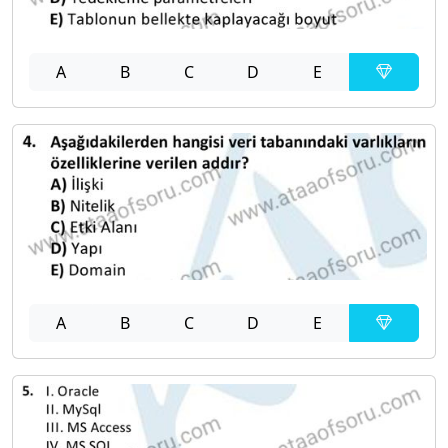
A
B
C
D
E
A
B
C
D
E