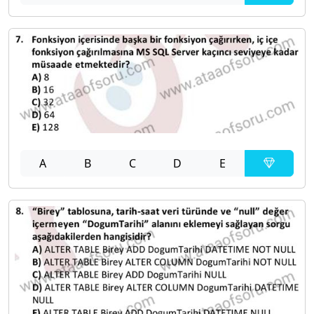
A
B
C
D
E