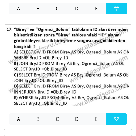
A
B
C
D
E
A
B
C
D
E