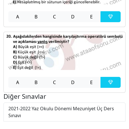
A
B
C
D
E
A
B
C
D
E
Diğer Sınavlar
2021-2022 Yaz Okulu Dönemi Mezuniyet Üç Ders
Sınavı
2021-2022 Bahar Dönemi Bütünleme Sınavı