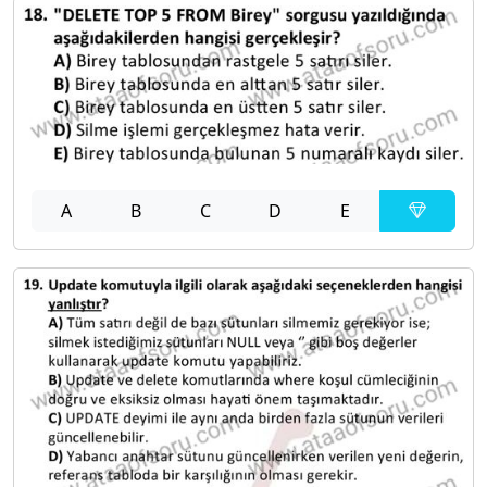
A
B
C
D
E