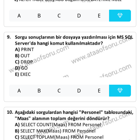
A
B
C
D
E
A
B
C
D
E