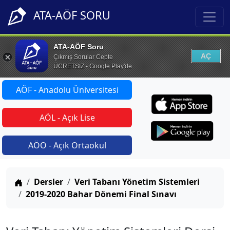
ATA-AÖF SORU
ATA-AÖF Soru
AÇ
Çıkmış Sorular Cepte
ÜCRETSİZ - Google Play'de
AÖF - Anadolu Üniversitesi
AÖL - Açık Lise
AÖO - Açık Ortaokul
Anasayfa
Dersler
Veri Tabanı Yönetim Sistemleri
2019-2020 Bahar Dönemi Final Sınavı