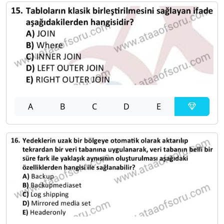
A
B
C
D
E