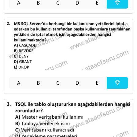
A
B
C
D
E
A
B
C
D
E