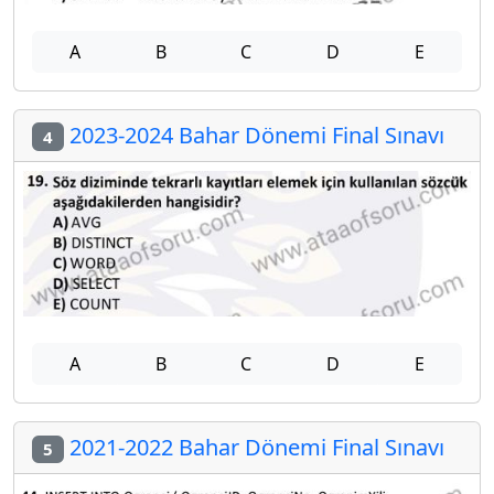
A
B
C
D
E
2023-2024 Bahar Dönemi Final Sınavı
4
A
B
C
D
E
2021-2022 Bahar Dönemi Final Sınavı
5