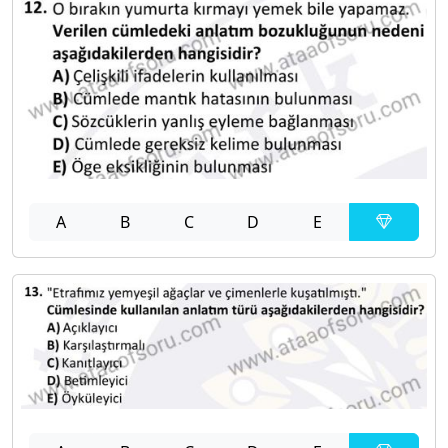
A
B
C
D
E