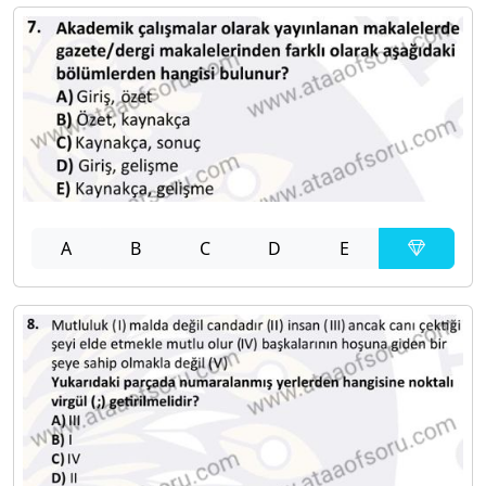
A
B
C
D
E