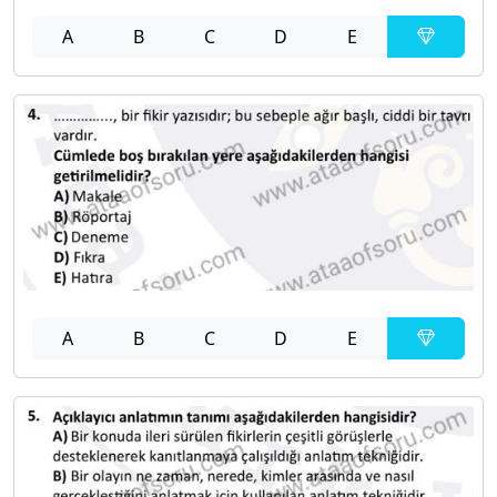
A
B
C
D
E
A
B
C
D
E