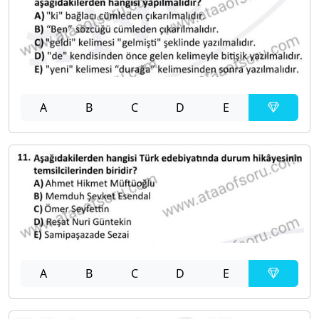
A
B
C
D
E
A
B
C
D
E