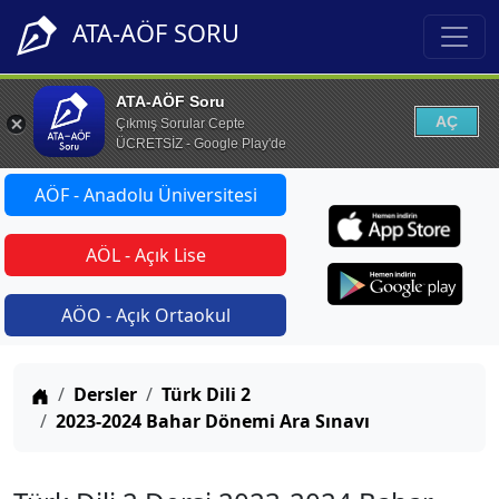
ATA-AÖF SORU
ATA-AÖF Soru
AÇ
Çıkmış Sorular Cepte
ÜCRETSİZ - Google Play'de
AÖF - Anadolu Üniversitesi
AÖL - Açık Lise
AÖO - Açık Ortaokul
Anasayfa
Dersler
Türk Dili 2
2023-2024 Bahar Dönemi Ara Sınavı