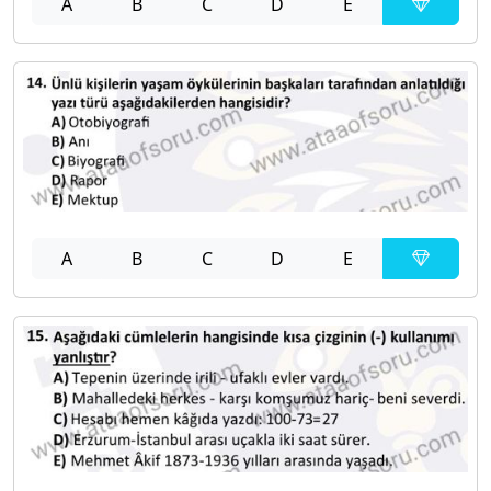
A
B
C
D
E
A
B
C
D
E