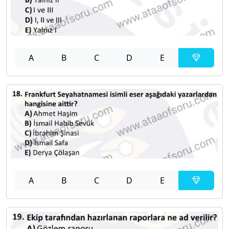
A
B
C
D
E
A
B
C
D
E