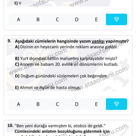
A
B
C
D
E
A
B
C
D
E