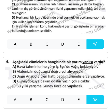
A
B
C
D
E
A
B
C
D
E