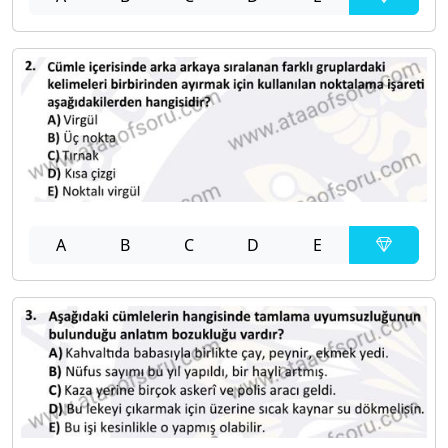
A
B
C
D
E