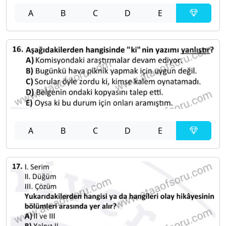
A
B
C
D
E
A
B
C
D
E