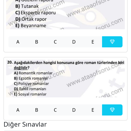
A
B
C
D
E
A
B
C
D
E
Diğer Sınavlar