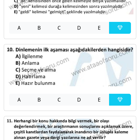
A
B
C
D
E
A
B
C
D
E