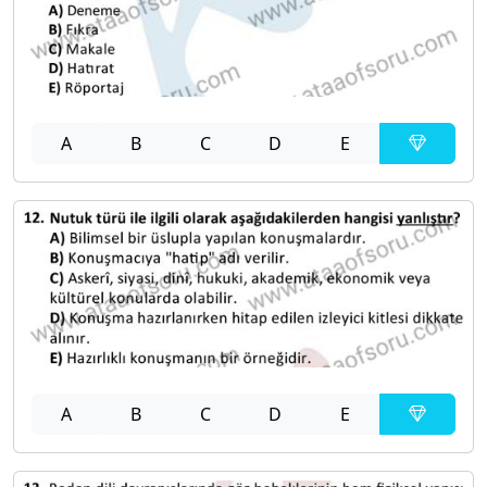
A
B
C
D
E
A
B
C
D
E