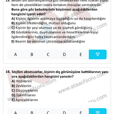
A
B
C
D
E
A
B
C
D
E