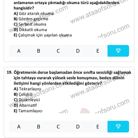
A
B
C
D
E
A
B
C
D
E