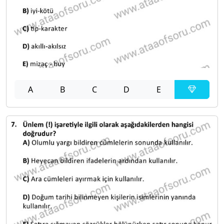
A
B
C
D
E