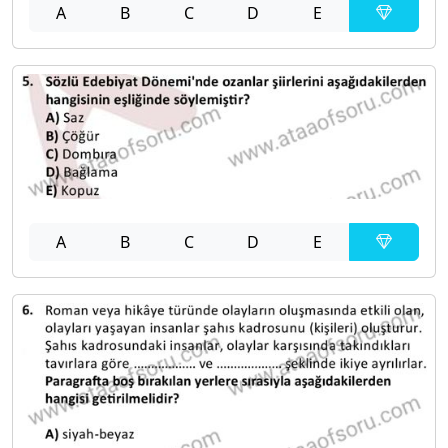
A
B
C
D
E
A
B
C
D
E