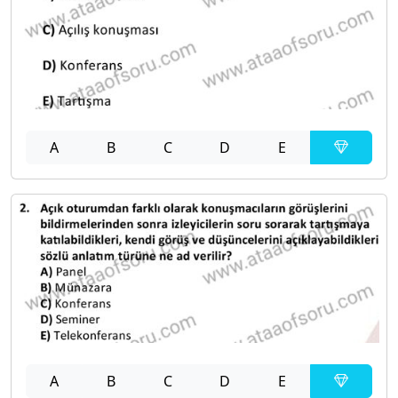
A
B
C
D
E
A
B
C
D
E