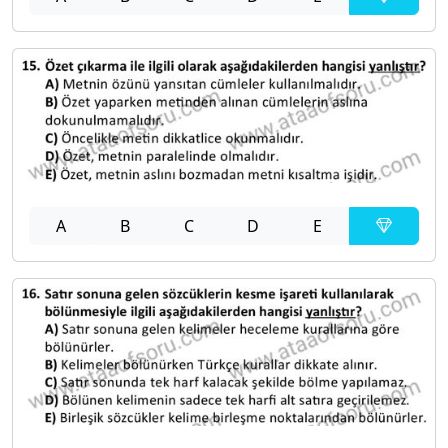
A
B
C
D
E