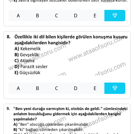
A
B
C
D
E
A
B
C
D
E