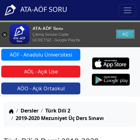
ATA-AÖF SORU
ATA-AÖF Soru
AÇ
Çıkmış Sorular Cepte
ÜCRETSİZ - Google Play'de
AÖF - Anadolu Üniversitesi
AÖL - Açık Lise
AÖO - Açık Ortaokul
Anasayfa
Dersler
Türk Dili 2
2019-2020 Mezuniyet Üç Ders Sınavı