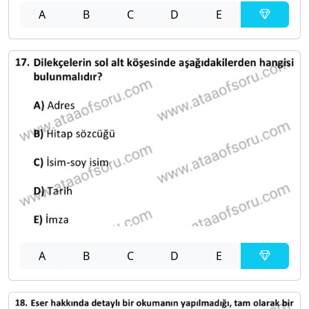
A
B
C
D
E
A
B
C
D
E