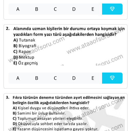
A
B
C
D
E
A
B
C
D
E