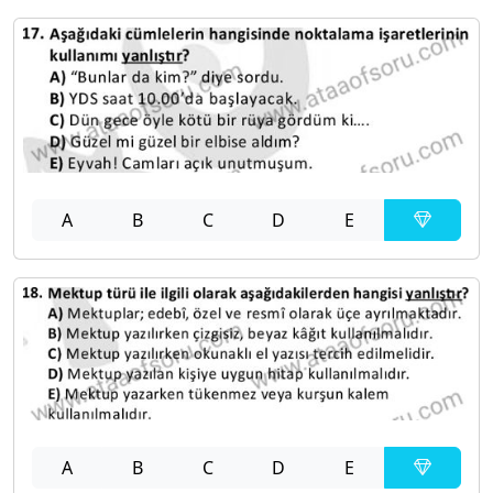
A
B
C
D
E
A
B
C
D
E