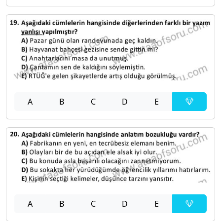
A
B
C
D
E
A
B
C
D
E