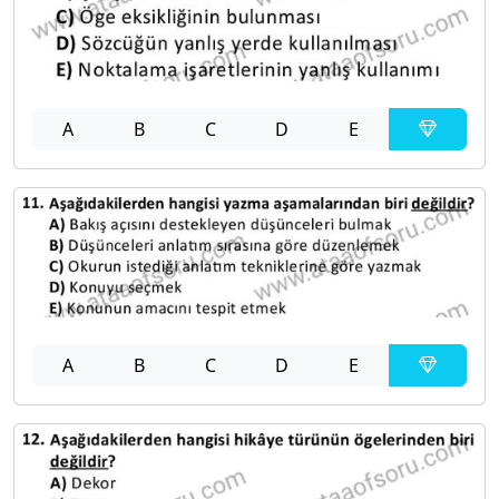
A
B
C
D
E
A
B
C
D
E