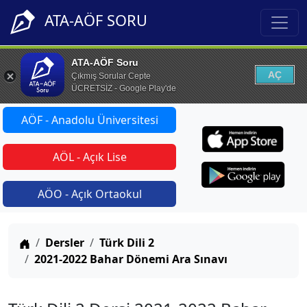
ATA-AÖF SORU
ATA-AÖF Soru
AÇ
Çıkmış Sorular Cepte
ÜCRETSİZ - Google Play'de
AÖF - Anadolu Üniversitesi
AÖL - Açık Lise
AÖO - Açık Ortaokul
Anasayfa
Dersler
Türk Dili 2
2021-2022 Bahar Dönemi Ara Sınavı