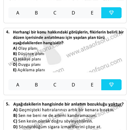
A
B
C
D
E
A
B
C
D
E