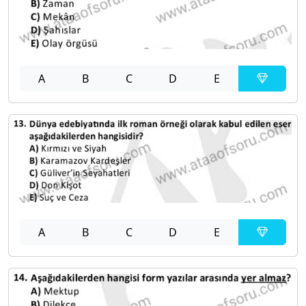
A
B
C
D
E
A
B
C
D
E