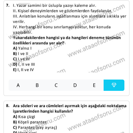
A
B
C
D
E