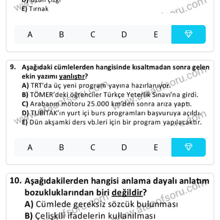
A
B
C
D
E
A
B
C
D
E