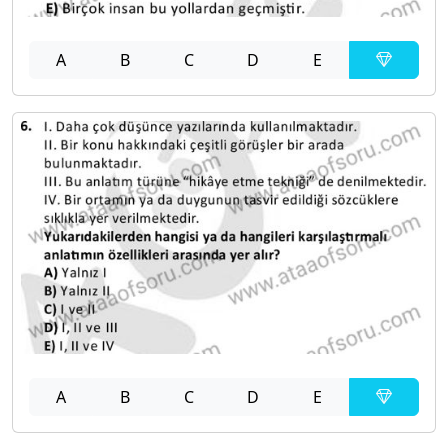
A
B
C
D
E
A
B
C
D
E