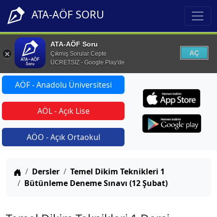
ATA-AÖF SORU
ATA-AÖF Soru
AÇ
Çıkmış Sorular Cepte
ÜCRETSİZ - Google Play'de
AÖF - Anadolu Üniversitesi
AÖL - Açık Lise
AÖO - Açık Ortaokul
Anasayfa
Dersler
Temel Dikim Teknikleri 1
Bütünleme Deneme Sınavı (12 Şubat)