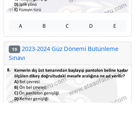
A
B
C
D
E
2023-2024 Güz Dönemi Bütünleme
19
Sınavı
A
B
C
D
E