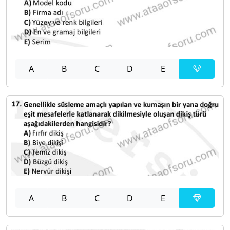
A
B
C
D
E
A
B
C
D
E