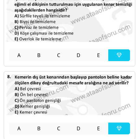
A
B
C
D
E
A
B
C
D
E