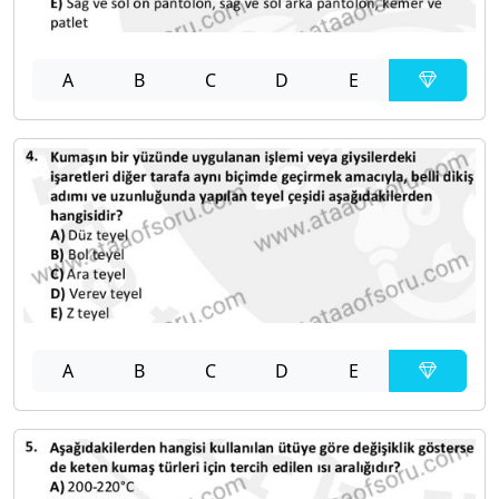
A
B
C
D
E
A
B
C
D
E