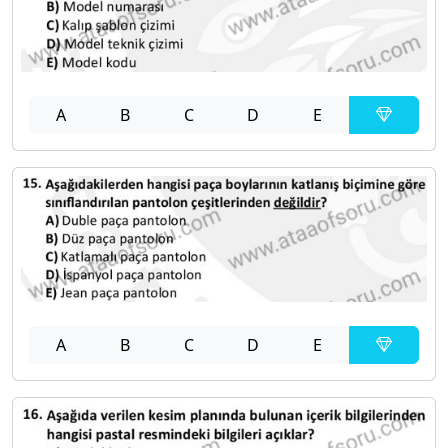
A
B
C
D
E
A
B
C
D
E