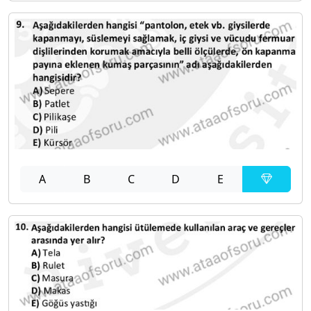
A
B
C
D
E