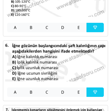
A
B
C
D
E
A
B
C
D
E