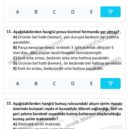
A
B
C
D
E
A
B
C
D
E