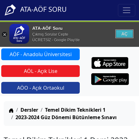
ATA-AÖF SORU
ATA-AÖF Soru
AÇ
Çıkmış Sorular Cepte
ÜCRETSİZ - Google Play'de
AÖF - Anadolu Üniversitesi
AÖL - Açık Lise
AÖO - Açık Ortaokul
Anasayfa
Dersler
Temel Dikim Teknikleri 1
2023-2024 Güz Dönemi Bütünleme Sınavı