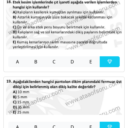
A
B
C
D
E
A
B
C
D
E