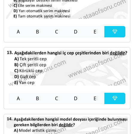
A
B
C
D
E
A
B
C
D
E