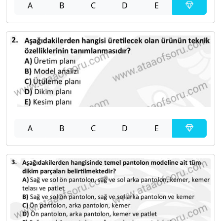
A
B
C
D
E
A
B
C
D
E