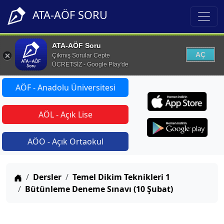
ATA-AÖF SORU
ATA-AÖF Soru
AÇ
Çıkmış Sorular Cepte
ÜCRETSİZ - Google Play'de
AÖF - Anadolu Üniversitesi
AÖL - Açık Lise
AÖO - Açık Ortaokul
Anasayfa
Dersler
Temel Dikim Teknikleri 1
Bütünleme Deneme Sınavı (10 Şubat)