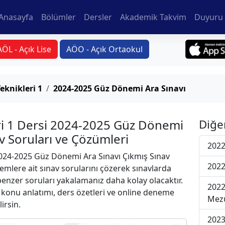
Anasayfa
Bölümler
Dersler
Akademik Takvim
Duyuru 
AÖL - Açık Lise
AÖO - Açık Ortaokul
eknikleri 1
2024-2025 Güz Dönemi Ara Sınavı
ri 1 Dersi 2024-2025 Güz Dönemi
Diğe
av Soruları ve Çözümleri
2022
24-2025 Güz Dönemi Ara Sınavı Çıkmış Sınav
2022
emlere ait sınav sorularını çözerek sınavlarda
 benzer soruları yakalamanız daha kolay olacaktır.
2022
r konu anlatımı, ders özetleri ve online deneme
Mezu
lirsin.
2023