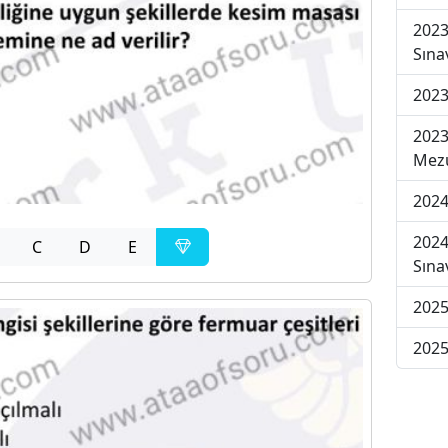
2023
Sına
2023
2023
Mezu
2024
2024
C
D
E
Sına
2025
2025