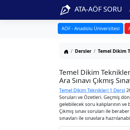
ATA-AÖF SORU
AÖF - Anadolu Üniversitesi
Anasayfa
Dersler
Temel Dikim T
Temel Dikim Teknikle
Ara Sınavı Çıkmış Sın
Temel Dikim Teknikleri 1 Dersi
20
Soruları ve Özetleri. Geçmiş dön
gelebilecek soru kalıplarının ve
Çıkmış sınav soruları ile berabe
sınavları ile sınavlara hazrılanabi