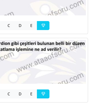
C
D
E
C
D
E