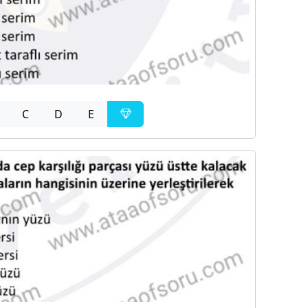
C
D
E