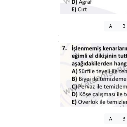
A
B
A
B