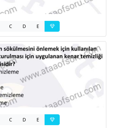
C
D
E
C
D
E