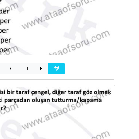
C
D
E