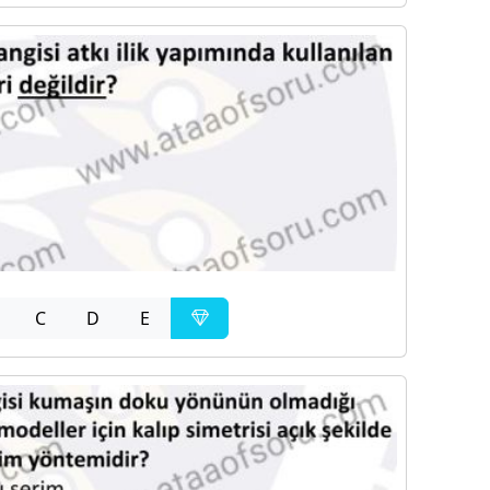
C
D
E