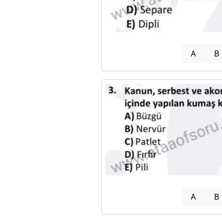
A
B
A
B