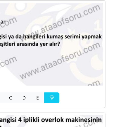
C
D
E