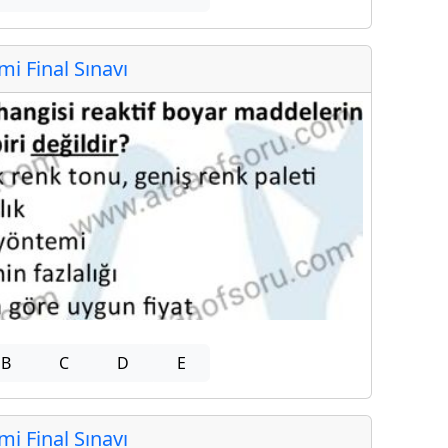
 Final Sınavı
B
C
D
E
 Final Sınavı