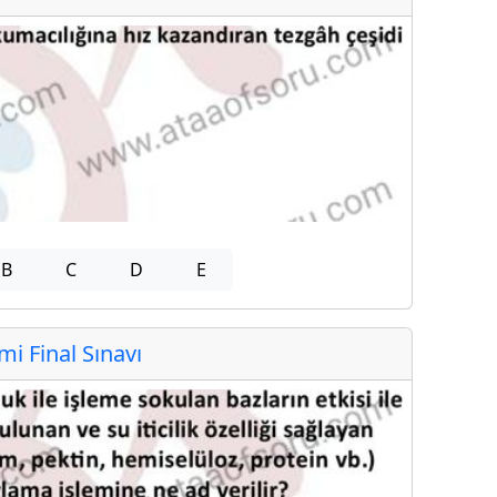
B
C
D
E
 Final Sınavı