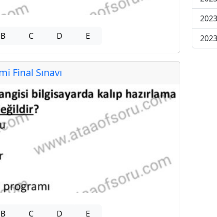
2023
B
C
D
E
2023
 Final Sınavı
B
C
D
E