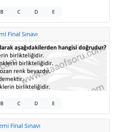
B
C
D
E
 Final Sınavı
B
C
D
E
i Final Sınavı