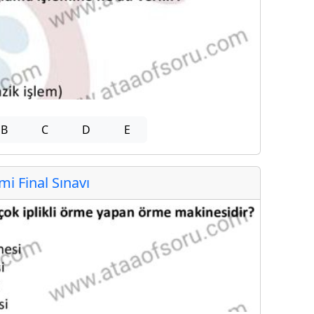
B
C
D
E
 Final Sınavı