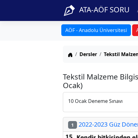
ATA-AÖF SORU
AÖF - Anadolu Üniversitesi
Anasayfa
Dersler
Tekstil Malzem
Tekstil Malzeme Bilgi
Ocak)
10 Ocak Deneme Sınavı
2022-2023 Güz Dönemi
1