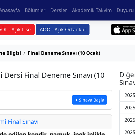
Anasayfa
Bölümler
Dersler
Akademik Takvim
Duyuru 
AÖL - Açık Lise
AÖO - Açık Ortaokul
e Bilgisi
Final Deneme Sınavı (10 Ocak)
si Dersi Final Deneme Sınavı (10
Diğe
Sınav
2025
Sınava Başla
2025
2025
 Final Sınavı
2025