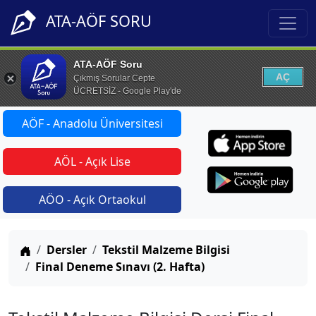
ATA-AÖF SORU
ATA-AÖF Soru
AÇ
Çıkmış Sorular Cepte
ÜCRETSİZ - Google Play'de
AÖF - Anadolu Üniversitesi
AÖL - Açık Lise
AÖO - Açık Ortaokul
Anasayfa
Dersler
Tekstil Malzeme Bilgisi
Final Deneme Sınavı (2. Hafta)