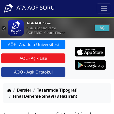
ATA-AÖF SORU
ATA-AÖF Soru
AÇ
Çıkmış Sorular Cepte
ÜCRETSİZ - Google Play'de
AÖF - Anadolu Üniversitesi
AÖL - Açık Lise
AÖO - Açık Ortaokul
Anasayfa
Dersler
Tasarımda Tipografi
Final Deneme Sınavı (8 Haziran)