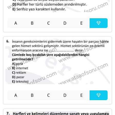
A
B
C
D
E
A
B
C
D
E