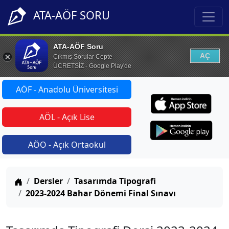
ATA-AÖF SORU
ATA-AÖF Soru
AÇ
Çıkmış Sorular Cepte
ÜCRETSİZ - Google Play'de
AÖF - Anadolu Üniversitesi
AÖL - Açık Lise
AÖO - Açık Ortaokul
Anasayfa
Dersler
Tasarımda Tipografi
2023-2024 Bahar Dönemi Final Sınavı