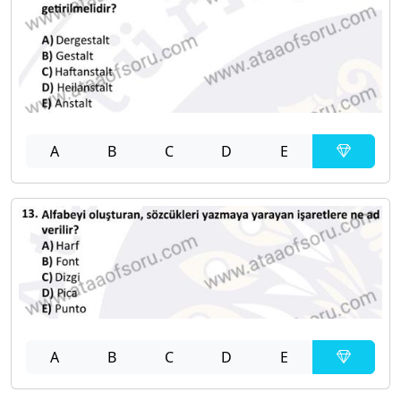
A
B
C
D
E
A
B
C
D
E