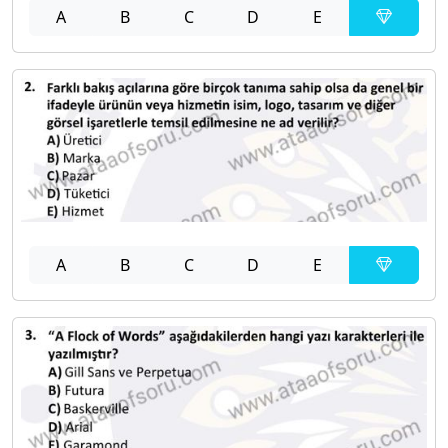
A
B
C
D
E
A
B
C
D
E