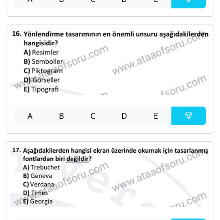
A
B
C
D
E