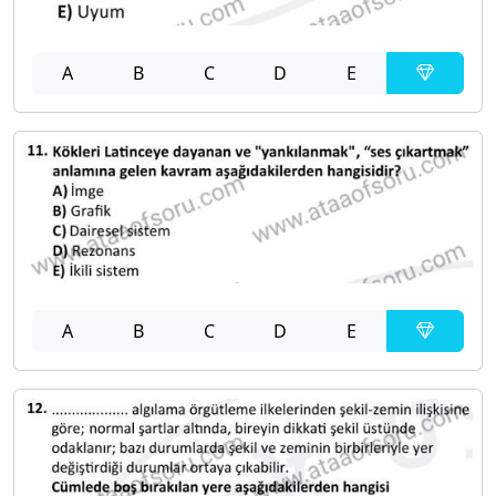
A
B
C
D
E
A
B
C
D
E