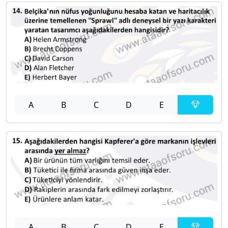
A
B
C
D
E
A
B
C
D
E