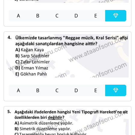
A
B
C
D
E
A
B
C
D
E