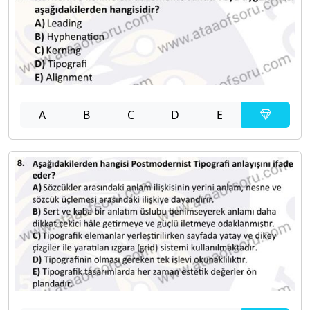
A
B
C
D
E