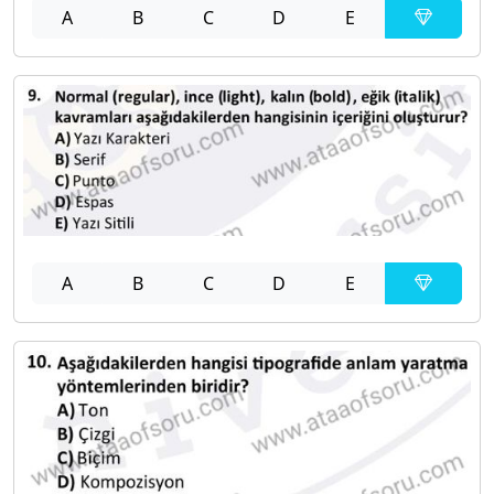
A
B
C
D
E
A
B
C
D
E