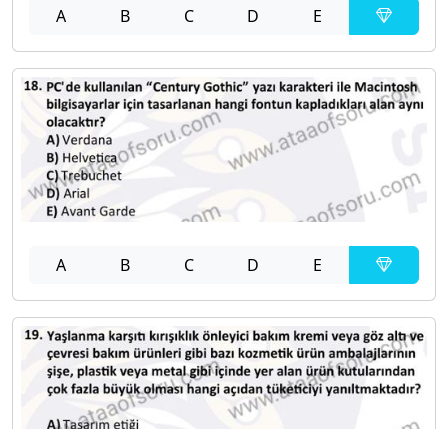
A
B
C
D
E
A
B
C
D
E