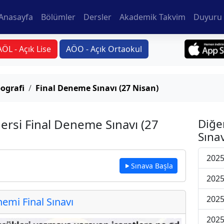
Anasayfa
Bölümler
Dersler
Akademik Takvim
Duyuru 
AÖL - Açık Lise
AÖO - Açık Ortaokul
ografi
Final Deneme Sınavı (27 Nisan)
ersi Final Deneme Sınavı (27
Diğe
Sınav
2025
Sınava Başla
2025
2025
mi Final Sınavı
2025