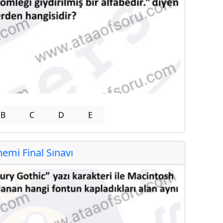
B
C
D
E
mi Final Sınavı