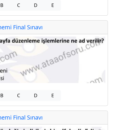
B
C
D
E
mi Final Sınavı
B
C
D
E
mi Final Sınavı