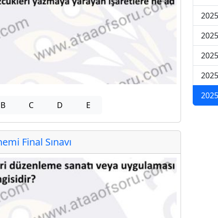
2025
2025
2025
2025
2025
B
C
D
E
mi Final Sınavı