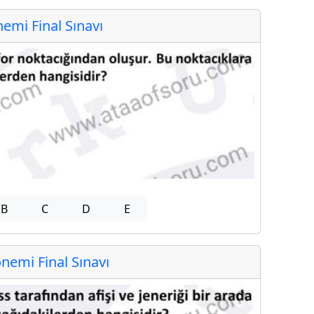
mi Final Sınavı
B
C
D
E
emi Final Sınavı