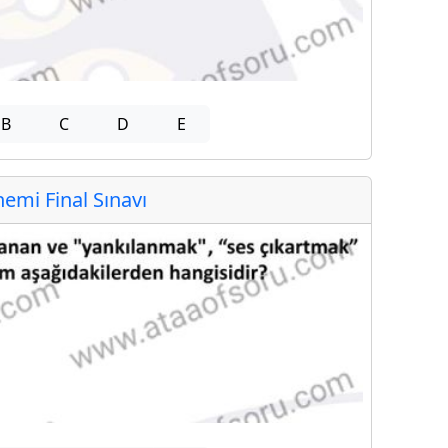
B
C
D
E
mi Final Sınavı