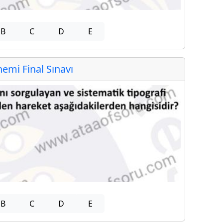
B
C
D
E
mi Final Sınavı
B
C
D
E