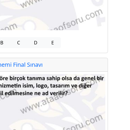
B
C
D
E
mi Final Sınavı