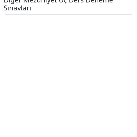
Sınavları
2024-2025 22 Ağustos
2024-2025 21 Ağustos
2024-2025 20 Ağustos
2024-2025 19 Ağustos
2024-2025 18 Ağustos
2024-2025 11 Ağustos
2024-2025 4 Ağustos
2024-2025 28 Temmuz
2024-2025 21 Temmuz
2023-2024 7. Hafta