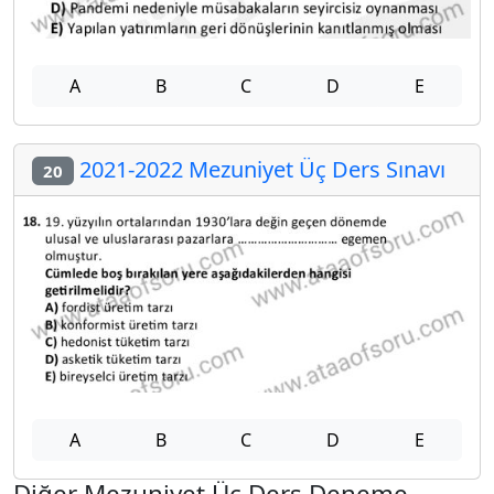
A
B
C
D
E
2021-2022 Mezuniyet Üç Ders Sınavı
20
A
B
C
D
E
Diğer Mezuniyet Üç Ders Deneme