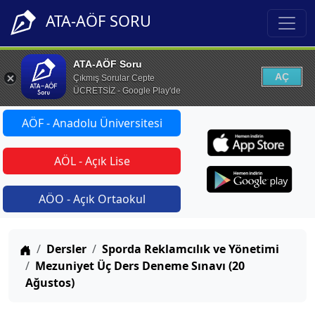
ATA-AÖF SORU
ATA-AÖF Soru
AÇ
Çıkmış Sorular Cepte
ÜCRETSİZ - Google Play'de
AÖF - Anadolu Üniversitesi
AÖL - Açık Lise
AÖO - Açık Ortaokul
Anasayfa
Dersler
Sporda Reklamcılık ve Yönetimi
Mezuniyet Üç Ders Deneme Sınavı (20
Ağustos)