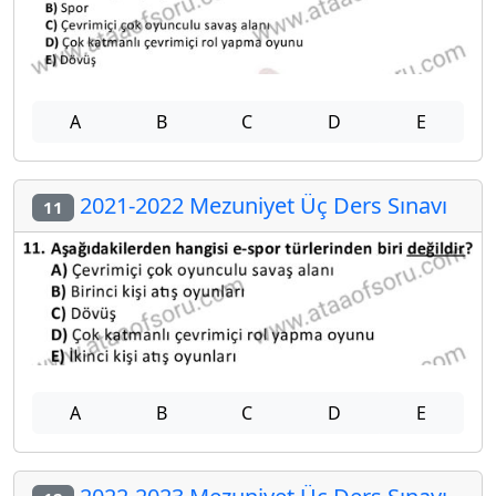
A
B
C
D
E
2021-2022 Mezuniyet Üç Ders Sınavı
11
A
B
C
D
E