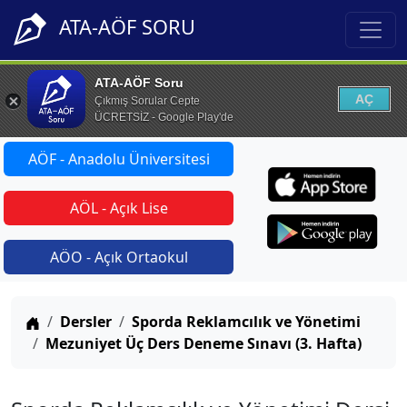
ATA-AÖF SORU
ATA-AÖF Soru
AÇ
Çıkmış Sorular Cepte
ÜCRETSİZ - Google Play'de
AÖF - Anadolu Üniversitesi
AÖL - Açık Lise
AÖO - Açık Ortaokul
Anasayfa
Dersler
Sporda Reklamcılık ve Yönetimi
Mezuniyet Üç Ders Deneme Sınavı (3. Hafta)