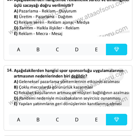
A
B
C
D
E
A
B
C
D
E