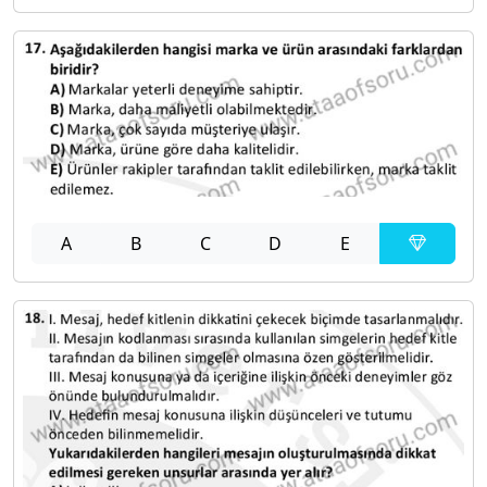
A
B
C
D
E