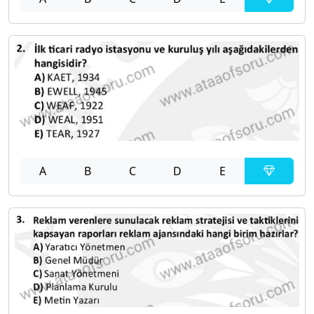
A
B
C
D
E