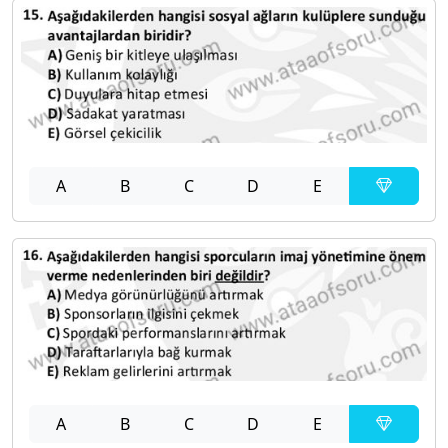
A
B
C
D
E
A
B
C
D
E