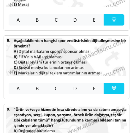
A
B
C
D
E
A
B
C
D
E