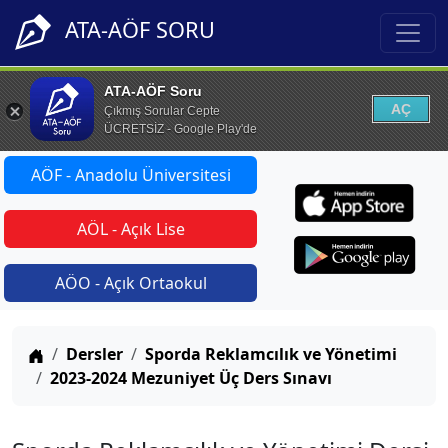
ATA-AÖF SORU
ATA-AÖF Soru
AÇ
Çıkmış Sorular Cepte
ÜCRETSİZ - Google Play'de
AÖF - Anadolu Üniversitesi
AÖL - Açık Lise
AÖO - Açık Ortaokul
Anasayfa
Dersler
Sporda Reklamcılık ve Yönetimi
2023-2024 Mezuniyet Üç Ders Sınavı