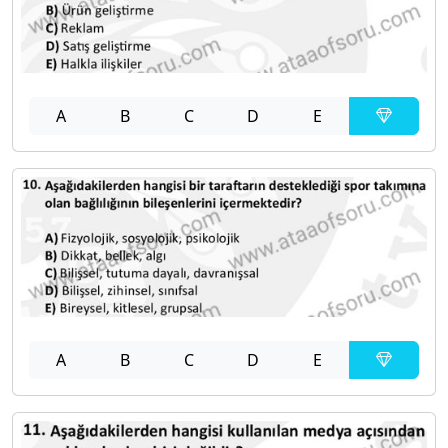
A
B
C
D
E
A
B
C
D
E