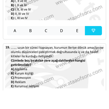
A
B
C
D
E
A
B
C
D
E