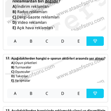
A
B
C
D
E
A
B
C
D
E