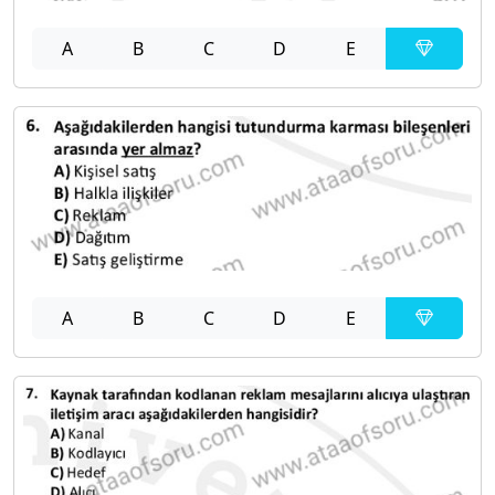
A
B
C
D
E
A
B
C
D
E