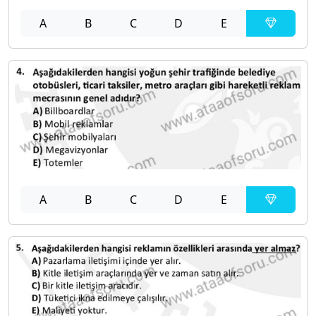
A
B
C
D
E
A
B
C
D
E