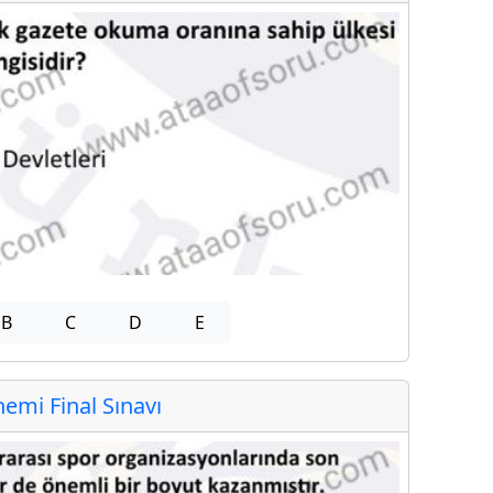
B
C
D
E
mi Final Sınavı