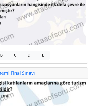
B
C
D
E
mi Final Sınavı