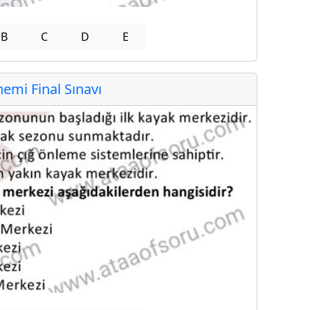
B
C
D
E
mi Final Sınavı