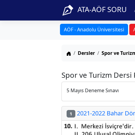
ATA-AÖF SORU
AÖF - Anadolu Üniversitesi
Anasayfa
Dersler
Spor ve Turiz
Spor ve Turizm Dersi 
5 Mayıs Deneme Sınavı
2021-2022 Bahar Döne
1