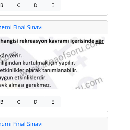
B
C
D
E
mi Final Sınavı
B
C
D
E
mi Final Sınavı