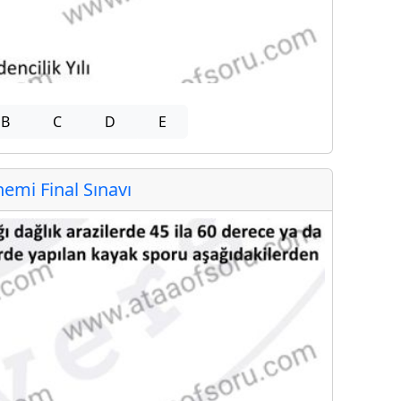
B
C
D
E
mi Final Sınavı