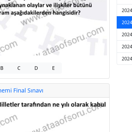
2024
2024
2024
2024
2024
B
C
D
E
mi Final Sınavı