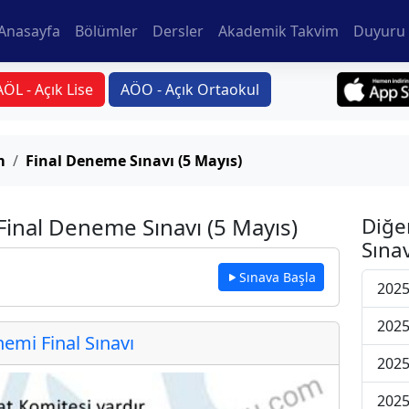
Anasayfa
Bölümler
Dersler
Akademik Takvim
Duyuru 
AÖL - Açık Lise
AÖO - Açık Ortaokul
m
Final Deneme Sınavı (5 Mayıs)
Final Deneme Sınavı (5 Mayıs)
Diğe
Sınav
Sınava Başla
2025
2025
mi Final Sınavı
2025
2025