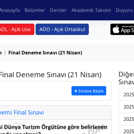
Anasayfa
Bölümler
Dersler
Akademik Takvim
Duyuru 
AÖL - Açık Lise
AÖO - Açık Ortaokul
m
Final Deneme Sınavı (21 Nisan)
Final Deneme Sınavı (21 Nisan)
Diğe
Sınav
Sınava Başla
2025
2025
mi Final Sınavı
2025
2025