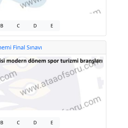
B
C
D
E
mi Final Sınavı
B
C
D
E