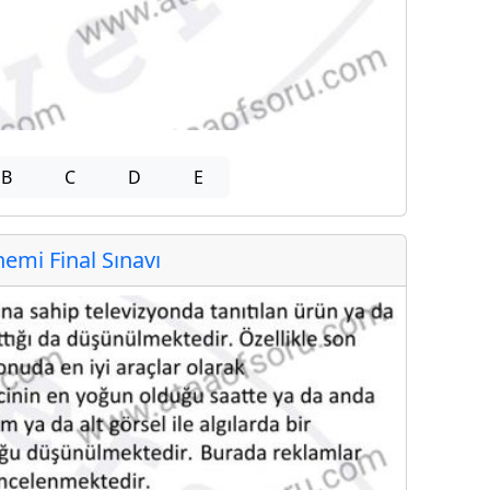
B
C
D
E
mi Final Sınavı