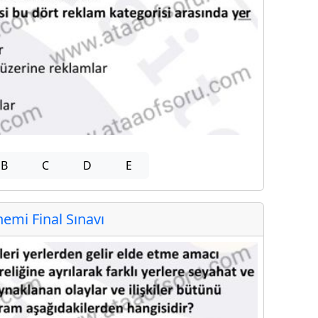
B
C
D
E
mi Final Sınavı