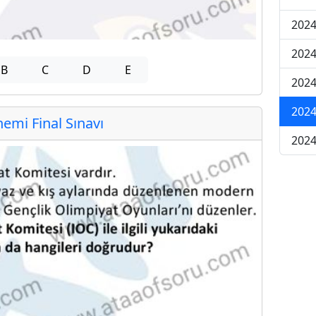
2024
2024
B
C
D
E
2024
2024
mi Final Sınavı
2024