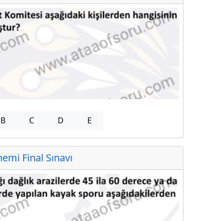
B
C
D
E
mi Final Sınavı