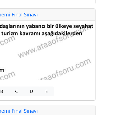
mi Final Sınavı
B
C
D
E
mi Final Sınavı