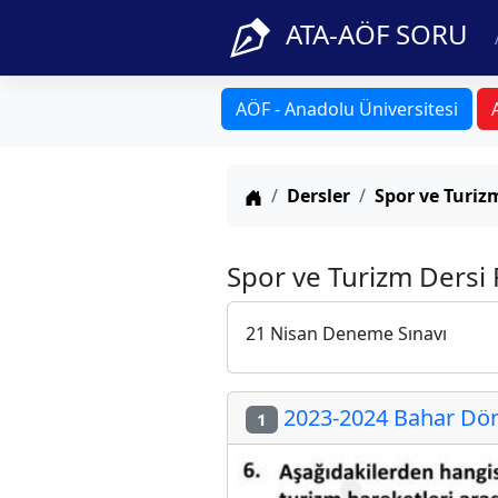
ATA-AÖF SORU
AÖF - Anadolu Üniversitesi
Anasayfa
Dersler
Spor ve Turiz
Spor ve Turizm Dersi 
21 Nisan Deneme Sınavı
2023-2024 Bahar Döne
1