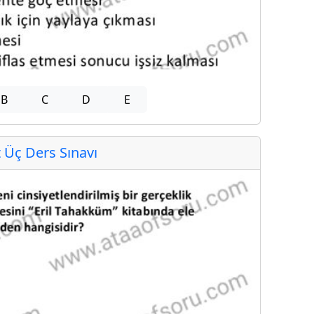
B
C
D
E
Üç Ders Sınavı