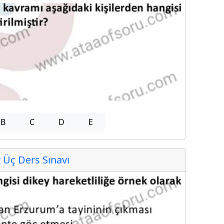
B
C
D
E
Üç Ders Sınavı