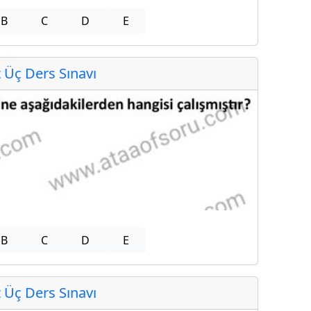
B
C
D
E
Üç Ders Sınavı
B
C
D
E
Üç Ders Sınavı