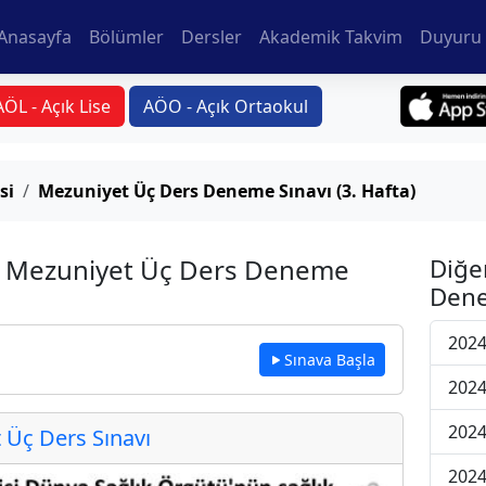
Anasayfa
Bölümler
Dersler
Akademik Takvim
Duyuru 
AÖL - Açık Lise
AÖO - Açık Ortaokul
si
Mezuniyet Üç Ders Deneme Sınavı (3. Hafta)
si Mezuniyet Üç Ders Deneme
Diğe
Dene
2024
Sınava Başla
2024
2024
Üç Ders Sınavı
2024