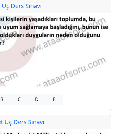
Üç Ders Sınavı
B
C
D
E
 Üç Ders Sınavı