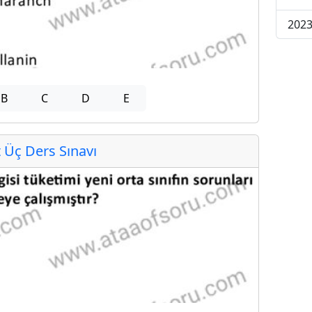
2023
B
C
D
E
Üç Ders Sınavı