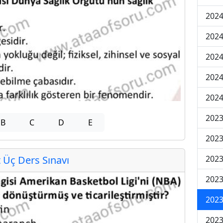
2024
2024
2024
202
202
2023
B
C
D
E
2023
2023
Üç Ders Sınavı
2023
2023
2023