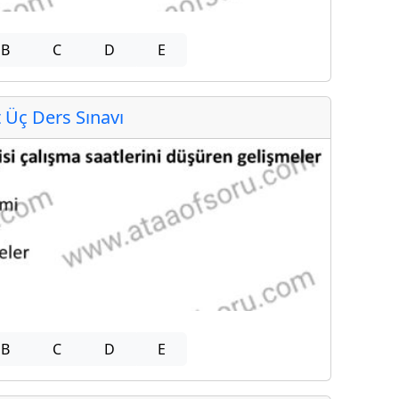
B
C
D
E
Üç Ders Sınavı
B
C
D
E