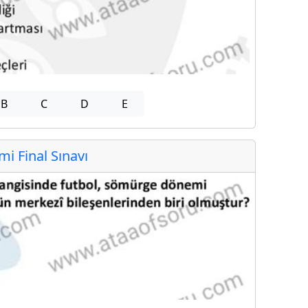
B
C
D
E
 Final Sınavı