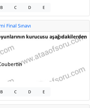
B
C
D
E
 Final Sınavı
B
C
D
E