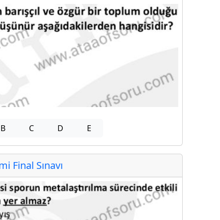
B
C
D
E
 Final Sınavı