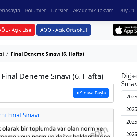
Anasayfa
Bölümler
Dersler
Akademik Takvim
Duyuru 
AÖL - Açık Lise
AÖO - Açık Ortaokul
si
Final Deneme Sınavı (6. Hafta)
 Final Deneme Sınavı (6. Hafta)
Diğe
Sınav
Sınava Başla
2025
2025
 Final Sınavı
2025
2025