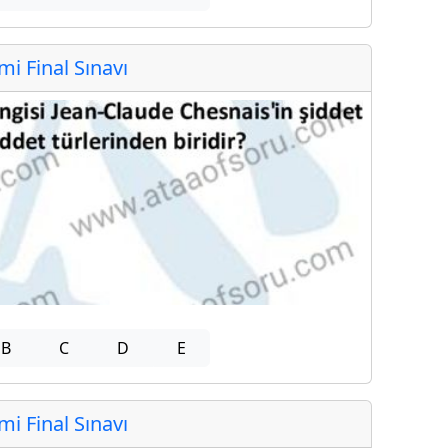
 Final Sınavı
B
C
D
E
 Final Sınavı