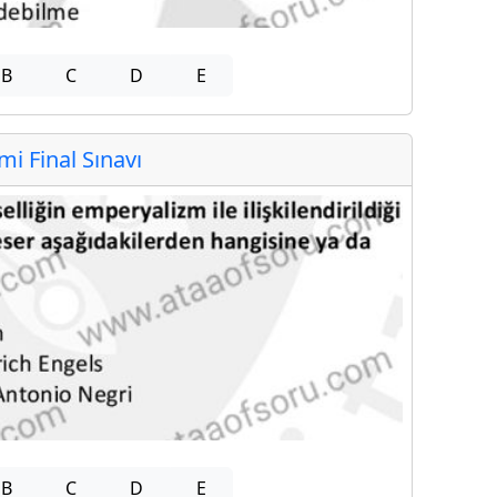
B
C
D
E
 Final Sınavı
B
C
D
E