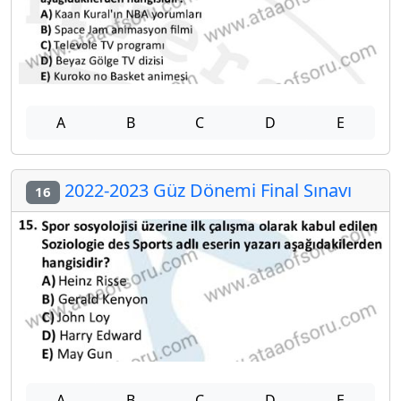
A
B
C
D
E
2022-2023 Güz Dönemi Final Sınavı
16
A
B
C
D
E