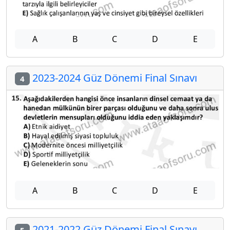
A
B
C
D
E
2023-2024 Güz Dönemi Final Sınavı
4
A
B
C
D
E
2021-2022 Güz Dönemi Final Sınavı