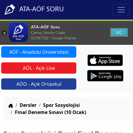
ATA-AÖF SORU
ATA-AÖF Soru
AÇ
Çıkmış Sorular Cepte
ÜCRETSİZ - Google Play'de
AÖF - Anadolu Üniversitesi
AÖL - Açık Lise
AÖO - Açık Ortaokul
Anasayfa
Dersler
Spor Sosyolojisi
Final Deneme Sınavı (10 Ocak)