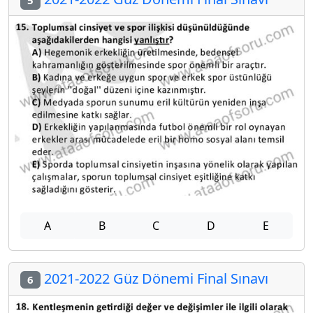
5
A
B
C
D
E
2021-2022 Güz Dönemi Final Sınavı
6