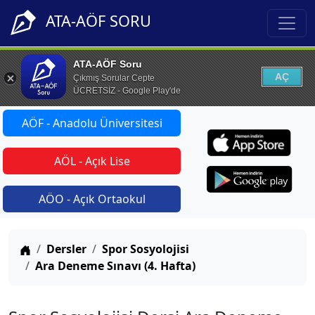
ATA-AÖF SORU
ATA-AÖF Soru
AÇ
Çıkmış Sorular Cepte
ÜCRETSİZ - Google Play'de
AÖF - Anadolu Üniversitesi
AÖL - Açık Lise
AÖO - Açık Ortaokul
Anasayfa
Dersler
Spor Sosyolojisi
Ara Deneme Sınavı (4. Hafta)