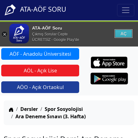
ATA-AÖF SORU
ATA-AÖF Soru
AÇ
Çıkmış Sorular Cepte
ÜCRETSİZ - Google Play'de
AÖF - Anadolu Üniversitesi
AÖL - Açık Lise
AÖO - Açık Ortaokul
Anasayfa
Dersler
Spor Sosyolojisi
Ara Deneme Sınavı (3. Hafta)