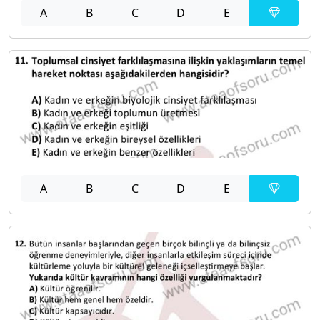
A
B
C
D
E
A
B
C
D
E