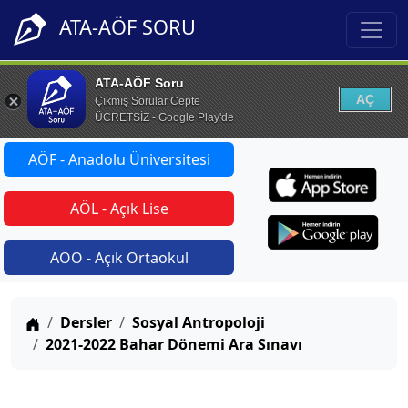
ATA-AÖF SORU
ATA-AÖF Soru
AÇ
Çıkmış Sorular Cepte
ÜCRETSİZ - Google Play'de
AÖF - Anadolu Üniversitesi
AÖL - Açık Lise
AÖO - Açık Ortaokul
Anasayfa
Dersler
Sosyal Antropoloji
2021-2022 Bahar Dönemi Ara Sınavı