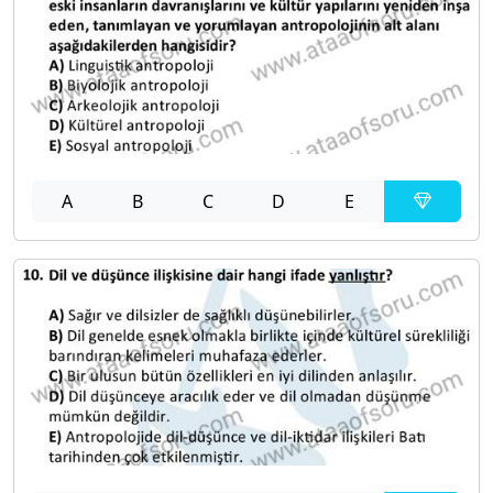
A
B
C
D
E