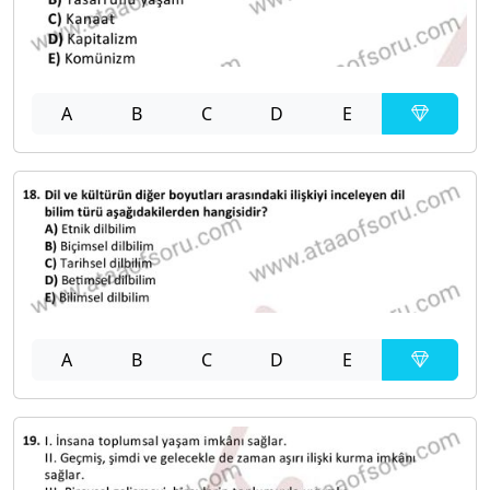
A
B
C
D
E
A
B
C
D
E