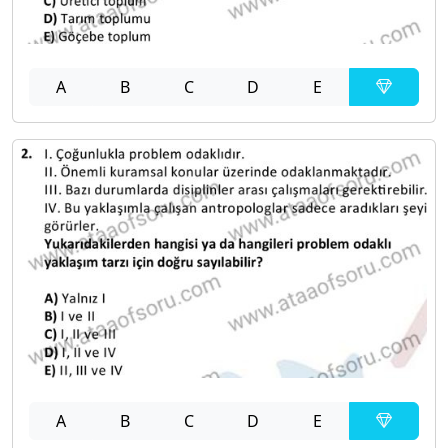
A
B
C
D
E
A
B
C
D
E