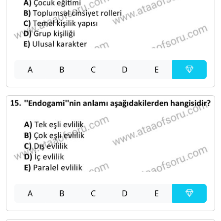
A
B
C
D
E
A
B
C
D
E