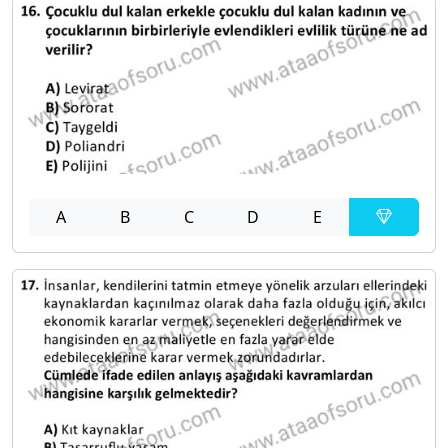
A
B
C
D
E