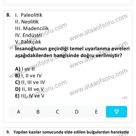
A
B
C
D
E