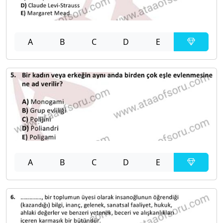
A
B
C
D
E
A
B
C
D
E