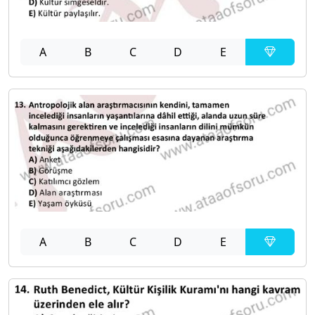
A
B
C
D
E
A
B
C
D
E