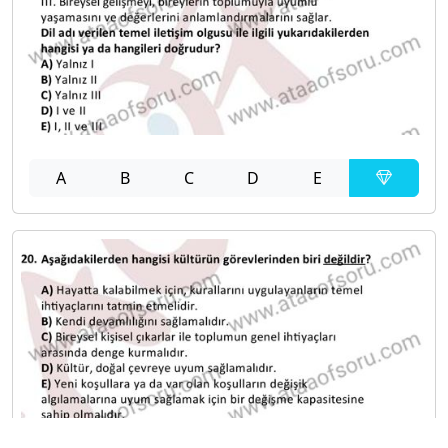
A
B
C
D
E