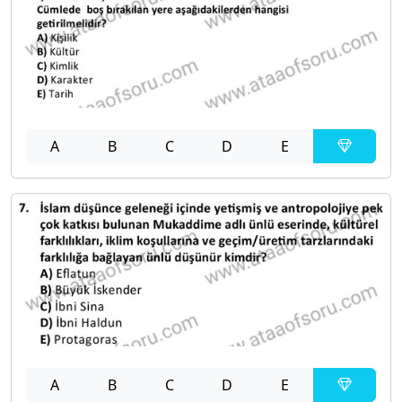
A
B
C
D
E
A
B
C
D
E