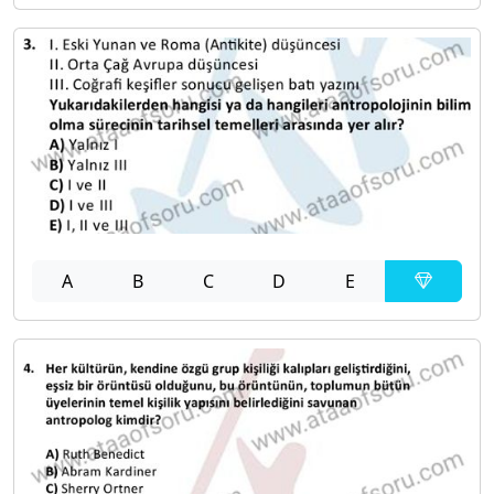
A
B
C
D
E