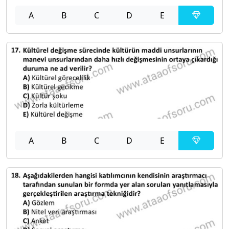
A
B
C
D
E
A
B
C
D
E