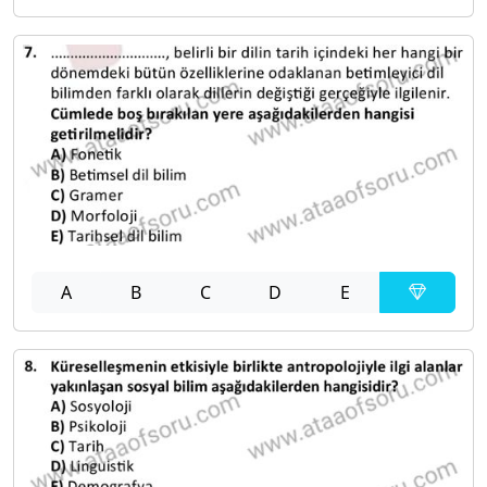
A
B
C
D
E