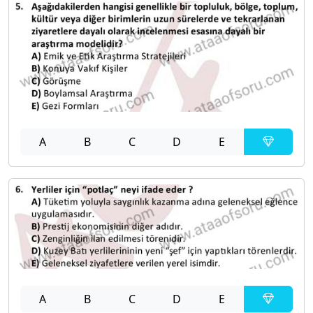
A
B
C
D
E
A
B
C
D
E