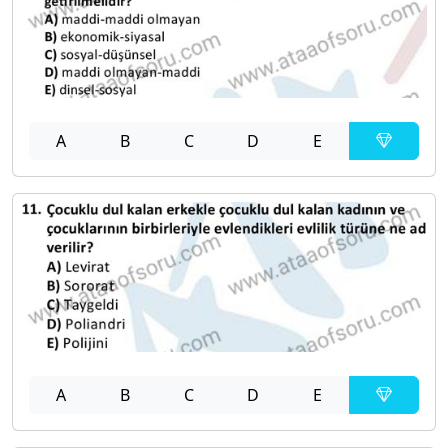
A
B
C
D
E
A
B
C
D
E