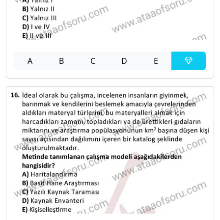
A
B
C
D
E