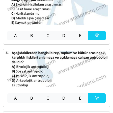
A
B
C
D
E
A
B
C
D
E