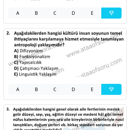
A
B
C
D
E
A
B
C
D
E