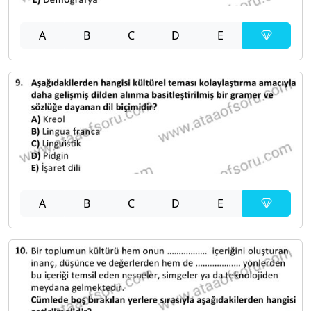
A
B
C
D
E
A
B
C
D
E