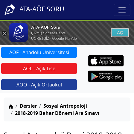
ATA-AÖF SORU
ATA-AÖF Soru
AÇ
Çıkmış Sorular Cepte
ÜCRETSİZ - Google Play'de
AÖF - Anadolu Üniversitesi
AÖL - Açık Lise
AÖO - Açık Ortaokul
Anasayfa
Dersler
Sosyal Antropoloji
2018-2019 Bahar Dönemi Ara Sınavı