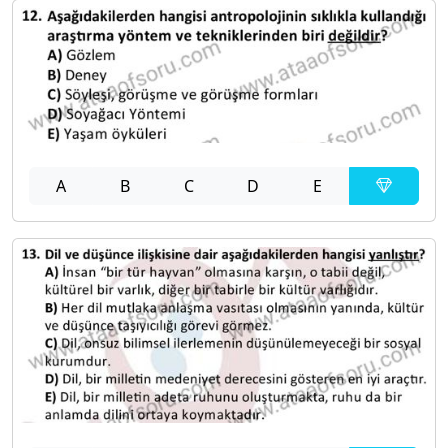
A
B
C
D
E