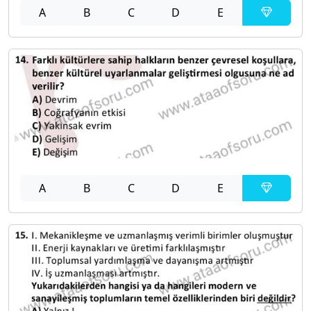
A
B
C
D
E
A
B
C
D
E