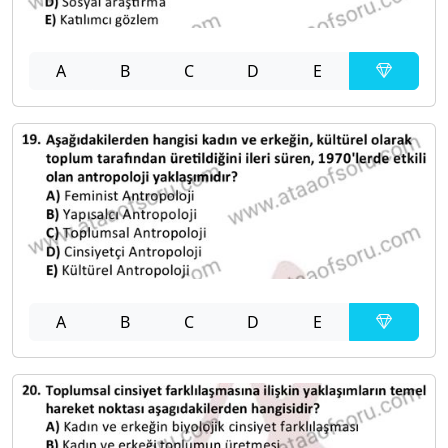
A
B
C
D
E
A
B
C
D
E