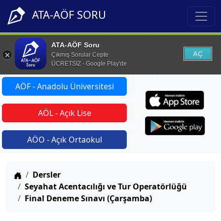
ATA-AÖF SORU
ATA-AÖF Soru
AÇ
Çıkmış Sorular Cepte
ÜCRETSİZ - Google Play'de
AÖF - Anadolu Üniversitesi
AÖL - Açık Lise
AÖO - Açık Ortaokul
Anasayfa
Dersler
Seyahat Acentacılığı ve Tur Operatörlüğü
Final Deneme Sınavı (Çarşamba)