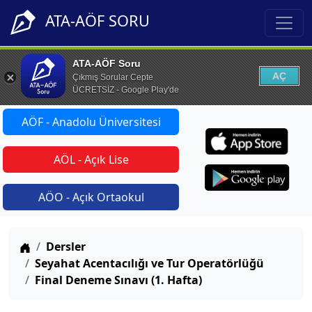
ATA-AÖF SORU
ATA-AÖF Soru
AÇ
Çıkmış Sorular Cepte
ÜCRETSİZ - Google Play'de
AÖF - Anadolu Üniversitesi
AÖL - Açık Lise
AÖO - Açık Ortaokul
Anasayfa
Dersler
Seyahat Acentacılığı ve Tur Operatörlüğü
Final Deneme Sınavı (1. Hafta)